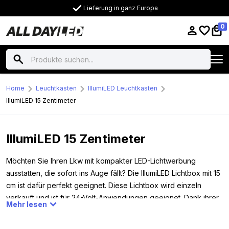
Lieferung in ganz Europa
0
Home
Leuchtkasten
IllumiLED Leuchtkasten
IllumiLED 15 Zentimeter
IllumiLED 15 Zentimeter
Möchten Sie Ihren Lkw mit kompakter LED-Lichtwerbung
ausstatten, die sofort ins Auge fällt? Die IllumiLED Lichtbox mit 15
cm ist dafür perfekt geeignet. Diese Lichtbox wird einzeln
verkauft und ist für 24-Volt-Anwendungen geeignet. Dank ihrer
Mehr lesen
schlanken 8-cm-Bauhöhe lässt sie sich einfach montieren, ohne
an Sichtbarkeit einzubüßen. Ob Sie eine komplette Lichtbox,