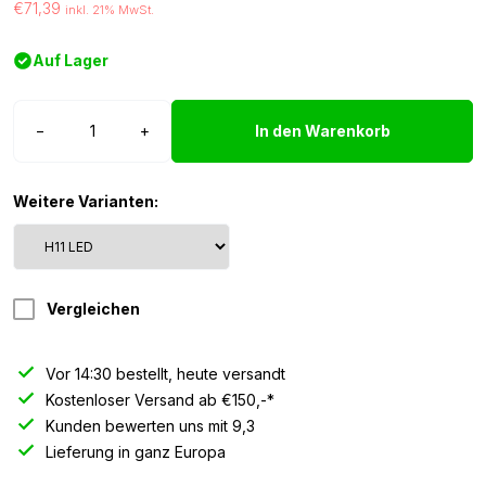
€71,39
inkl. 21% MwSt.
Auf Lager
H11
−
+
In den Warenkorb
LED
Lampe
set
Weitere Varianten:
12/24
Volt
weiß
Menge
Vergleichen
Vor 14:30 bestellt, heute versandt
Kostenloser Versand ab €150,-*
Kunden bewerten uns mit 9,3
Lieferung in ganz Europa