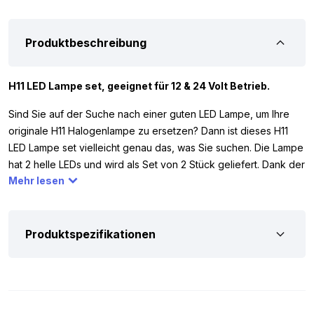
Produktbeschreibung
H11 LED Lampe set, geeignet für 12 & 24 Volt Betrieb.
Sind Sie auf der Suche nach einer guten LED Lampe, um Ihre
originale H11 Halogenlampe zu ersetzen? Dann ist dieses H11
LED Lampe set vielleicht genau das, was Sie suchen. Die Lampe
hat 2 helle LEDs und wird als Set von 2 Stück geliefert. Dank der
Mehr lesen
LEDs hat die Lampe eine Lichtleistung, die Sie mit einer 50W
Halogenlampe vergleichen können. Die H11 LED Lampe weiß
funktioniert mit 12 und 24 Volt, sodass Sie sie in Ihrem Auto,
Motorrad, LKW, Wohnmobil oder einem anderen Fahrzeug
Produktspezifikationen
verwenden können.
Um sicherzustellen, dass die Lampe passt, müssen Sie
überprüfen, ob Ihre originale H11 Lampe mit der auf Abbildung 3
übereinstimmt. Stimmt dies nicht überein? Dann passt die LED