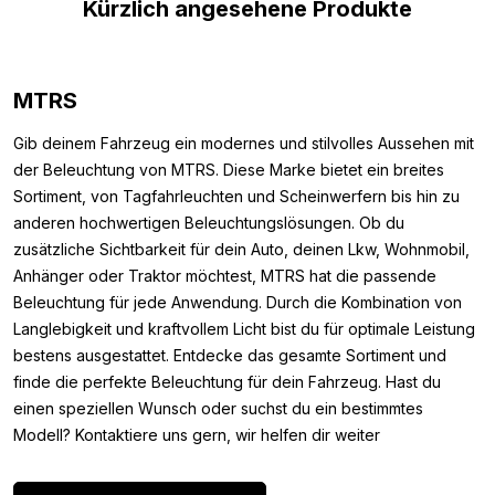
Kürzlich angesehene Produkte
Lampe leider nicht. Außerdem sind diese H11 LED Lampen mit
dem ECE R10-Prüfzeichen versehen. Das bedeutet, dass sie
während des Gebrauchs keine Störungen verursacht,
MTRS
beispielsweise auf Ihrem Funksignal. Auch hält die Lampe bis zu
32 Volt aus, wodurch sie vor Spannungsspitzen beim Starten
Gib deinem Fahrzeug ein modernes und stilvolles Aussehen mit
Ihres Fahrzeugs geschützt ist. Kurz gesagt, eine robuste,
der Beleuchtung von MTRS. Diese Marke bietet ein breites
zuverlässige LED Lampe, die Ihr Fahrzeug besser sichtbar
Sortiment, von Tagfahrleuchten und Scheinwerfern bis hin zu
macht und Ihre Fahrt sicherer macht.
anderen hochwertigen Beleuchtungslösungen. Ob du
Lichtleistung:
zusätzliche Sichtbarkeit für dein Auto, deinen Lkw, Wohnmobil,
Anhänger oder Traktor möchtest, MTRS hat die passende
Die H4 LED Lampe ist mit 2 Hi-Power-LEDs ausgestattet. Diese
Beleuchtung für jede Anwendung. Durch die Kombination von
LEDs sorgen zusammen für eine Lichtleistung von 1800 Lumen
Langlebigkeit und kraftvollem Licht bist du für optimale Leistung
pro Lampe. Montieren Sie ein Set? Dann liefert das also ganze
bestens ausgestattet. Entdecke das gesamte Sortiment und
3600 Lumen! Das ist mehr als genug, um die Straße vor Ihnen
finde die perfekte Beleuchtung für dein Fahrzeug. Hast du
gut zu beleuchten. Eine H11 Lampe finden Sie oft im
einen speziellen Wunsch oder suchst du ein bestimmtes
Scheinwerfer Ihres Autos, Motorrads, LKWs oder eines anderen
Modell? Kontaktiere uns gern, wir helfen dir weiter
Fahrzeugs. So wissen Sie sicher, dass Sie immer hell und sicher
fahren können, sowohl tagsüber als auch nachts.