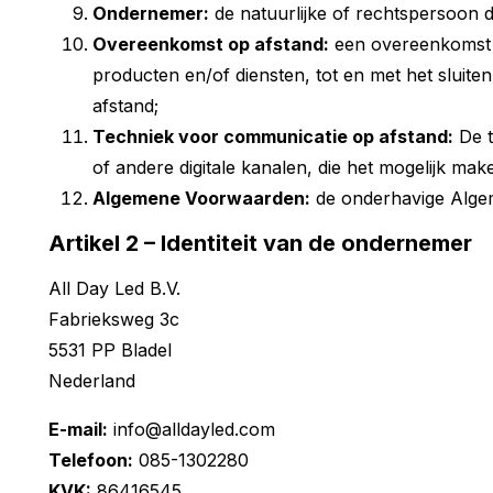
Ondernemer:
de natuurlijke of rechtspersoon 
Overeenkomst op afstand:
een overeenkomst w
producten en/of diensten, tot en met het slui
afstand;
Techniek voor communicatie op afstand:
De t
of andere digitale kanalen, die het mogelijk ma
Algemene Voorwaarden:
de onderhavige Alge
Artikel 2 – Identiteit van de ondernemer
All Day Led B.V.
Fabrieksweg 3c
5531 PP Bladel
Nederland
E-mail:
info@alldayled.com
Telefoon:
085-1302280
KVK:
86416545