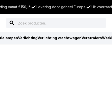
ding vanaf €150,-*
Levering door geheel Europa
Uit voorraad
tielampen
Verlichting
Verlichting vrachtwagen
Verstralers
Werk