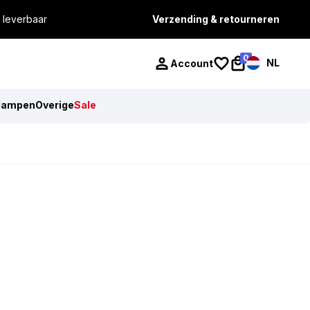
 leverbaar
Verzending & retourneren
0
NL
Account
lampen
Overige
Sale