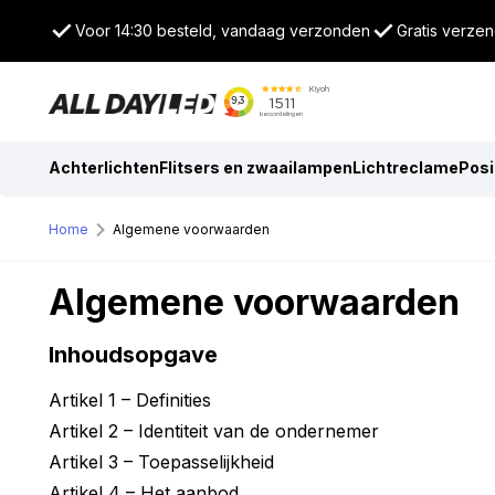
Voor 14:30 besteld, vandaag verzonden
Gratis verzen
Achterlichten
Flitsers en zwaailampen
Lichtreclame
Posi
Home
Algemene voorwaarden
Algemene voorwaarden
Inhoudsopgave
Artikel 1 – Definities
Artikel 2 – Identiteit van de ondernemer
Artikel 3 – Toepasselijkheid
Artikel 4 – Het aanbod