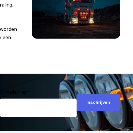
aling.
t worden
e een
E-mailadres
*