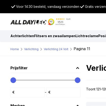
Voor 14:30 besteld, vandaag verzonden
Gratis verzen
Achterlichten
Flitsers en zwaailampen
Lichtreclame
Posi
Pagina 11
Home
Verlichting
Verlichting 24 Volt
Verli
Prijsfilter
Toont 121–12
-
Merken