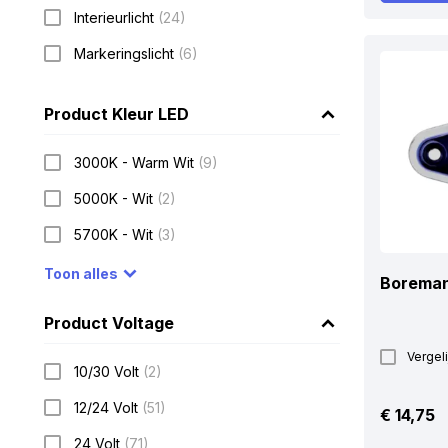
Interieurlicht
(24)
Markeringslicht
(6)
Product Kleur LED
3000K - Warm Wit
(9)
5000K - Wit
(2)
5700K - Wit
(3)
Toon alles
Boreman
Product Voltage
Vergeli
10/30 Volt
(2)
12/24 Volt
(51)
€
14,75
24 Volt
(71)