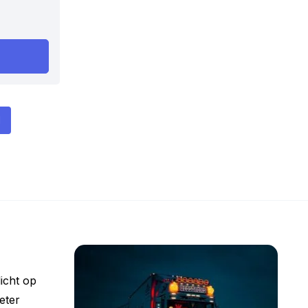
1
icht op
eter