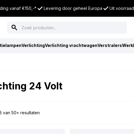
ding vanaf €150,-*
Levering door geheel Europa
Uit voorraad
tielampen
Verlichting
Verlichting vrachtwagen
Verstralers
Werk
chting 24 Volt
8 van 50+ resultaten