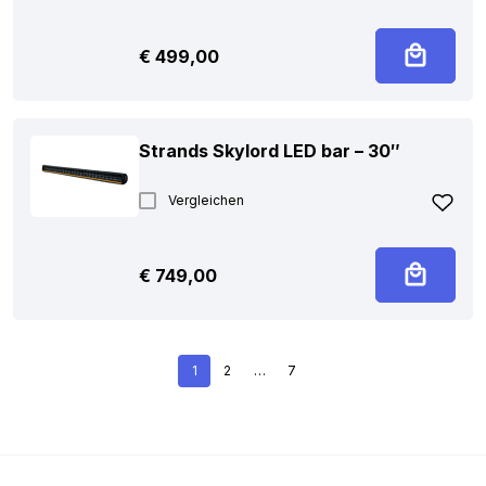
€
499,00
Strands Skylord LED bar – 30″
Vergleichen
€
749,00
1
2
…
7