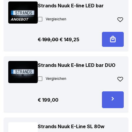
Strands Nuuk E-line LED bar
Vergleichen
ANGEBOT
Ursprünglicher
Aktueller
€
199,00
€
149,25
Preis
Preis
war:
ist:
€ 199,00
€ 149,25.
Strands Nuuk E-line LED bar DUO
Vergleichen
€
199,00
Strands Nuuk E-Line SL 80w