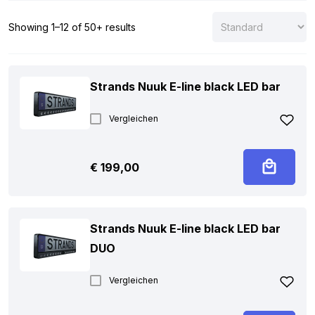
harte Bedingungen! Geeignet für LKWs, Fahrzeuge,
Wohnmobile und mehr.
Showing 1–12 of 50+ results
Strands Nuuk E-line black LED bar
Vergleichen
€
199,00
Strands Nuuk E-line black LED bar
DUO
Vergleichen