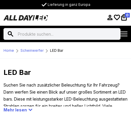
Lieferung in ganz Europa
0
Home
Scheinwerfer
LED Bar
LED Bar
Suchen Sie nach zusätzlicher Beleuchtung für Ihr Fahrzeug?
Dann werfen Sie einen Blick auf unser großes Sortiment an LED
bars. Diese mit leistungsstarker LED-Beleuchtung ausgestatteten
Strahlen sorgen für ein breites und helles Lichtbild. Viele
Mehr lesen
unserer LED bars verfügen außerdem über ein zweifarbiges
Positionslicht und sind nach den Standards IP68 und IP69K
zertifiziert, d. h. sie sind wasser- und staubdicht. Perfekt für