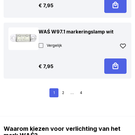
€
7,95
WAŚ W97.1 markeringslamp wit
Vergelijk
€
7,95
1
2
…
4
Waarom kiezen voor verlichting van het