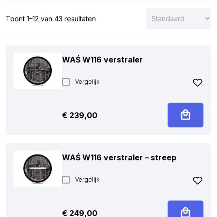
inzetbaar zijn. Bekijk het aanbod en vind de perfecte verlichting
voor jouw situatie. Hulp nodig bij je keuze? Neem contact met
Toont 1–12 van 43 resultaten
ons op, we adviseren je graag!
WAŚ W116 verstraler
Vergelijk
€
239,00
WAŚ W116 verstraler – streep
Vergelijk
€
249,00