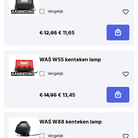
Vergelijk
AANBIEDING
Oorspronkelijke
Huidige
€
12,95
€
11,65
prijs
prijs
was:
is:
€ 12,95.
€ 11,65.
WAŚ W55 kenteken lamp
Vergelijk
AANBIEDING
Oorspronkelijke
Huidige
€
14,95
€
13,45
prijs
prijs
was:
is:
€ 14,95.
€ 13,45.
WAŚ W88 kenteken lamp
Vergelijk