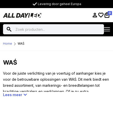
Levering door geheel Europa
0
Home
WAŚ
WAŚ
Voor de juiste verlichting van je voertuig of aanhanger kies je
voor de betrouwbare oplossingen van WAŚ. Dit merk biedt een
breed assortiment, van markerings- en breedtelampen tot
krachtige verstralers en werklampen. Of je nu extra
Lees meer
zichtbaarheid nodig hebt voor je auto, vrachtwagen, camper,
aanhanger of tractor, WAŚ heeft de juiste verlichting. Alle
lampen werken op zowel 12 als 24 volt, waardoor ze veelzijdig