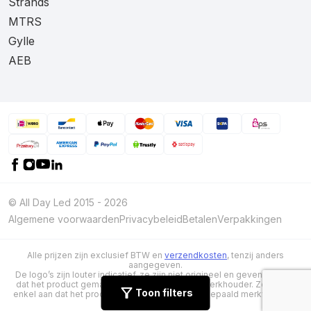
Strands
MTRS
Gylle
AEB
© All Day Led 2015 - 2026
Algemene voorwaarden
Privacybeleid
Betalen
Verpakkingen
Alle prijzen zijn exclusief BTW en
verzendkosten
, tenzij anders
aangegeven.
De logo’s zijn louter indicatief, ze zijn niet origineel en geven niet aan
dat het product gemaakt/ gekeurd is door de merkhouder. Ze geven
Toon filters
enkel aan dat het product geschikt is voor een bepaald merkvoertuig.