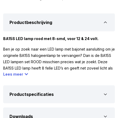
Productbeschrijving
BA15S LED lamp rood met 8-smd, voor 12 & 24 volt.
Ben je op zoek naar een LED lamp met bajonet aansluiting om je
originele BA15S halogeenlamp te vervangen? Dan is de BA15S
LED lampen set ROOD misschien precies wat je zoekt. Deze
BA15S LED lamp heeft 8 felle LED’s en geeft net zoveel licht als
Lees meer
een gewone P21W halogeenlamp. De lampen worden per set
van 2 geleverd en werken op zowel 12 als 24 volt. Zo kun je ze
op verschillende voertuigen gebruiken, van auto tot
vrachtwagen, camper of tractor.
Productspecificaties
Afmetingen:
Om zeker te weten dat je de BA15S LED lampen set ROOD
Downloads