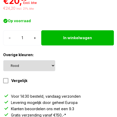
€20,
Excl. btw
€24,20
Incl. 21% btw
Op voorraad
BA15S
−
+
In winkelwagen
LED
lampen
set
Overige kleuren:
12/24V
-
rood
aantal
Vergelijk
Voor 14:30 besteld, vandaag verzonden
Levering mogelijk door geheel Europa
Klanten beoordelen ons met een 9.3
Gratis verzending vanaf €150,-*