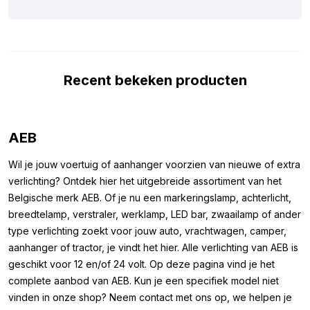
makkelijk kunt monteren, hebben we hieronder de afmetingen
voor je op een rij gezet. De afmetingen van deze rode LED
lamp met bajonet aansluiting zijn als volgt:
Lengte: 40 mm
Recent bekeken producten
Breedte top: 23 mm
Breedte onder: 15 mm
Let op, deze LED lampen zijn niet CAN-Bus proof. Dit wil zeggen
AEB
dat deze lamp een melding van een defecte lamp kan opleveren
op uw dashboard. Dit is voornamelijk van toepassing bij
Wil je jouw voertuig of aanhanger voorzien van nieuwe of extra
nieuwere modellen auto’s, vrachtwagens zijn hiervan vaak
verlichting? Ontdek hier het uitgebreide assortiment van het
uitgesloten. Ook zijn extra lampen zoals verstralers of skylights
Belgische merk AEB. Of je nu een markeringslamp, achterlicht,
uitgesloten van het CAN-Bus systeem.
breedtelamp, verstraler, werklamp, LED bar, zwaailamp of ander
type verlichting zoekt voor jouw auto, vrachtwagen, camper,
Overige kleuren:
aanhanger of tractor, je vindt het hier. Alle verlichting van AEB is
geschikt voor 12 en/of 24 volt. Op deze pagina vind je het
Ben je wel op zoek naar een R10W of P21W LED lamp, maar is
complete aanbod van AEB. Kun je een specifiek model niet
de BA15S LED lampen set ROOD niet de kleur die je zoekt?
vinden in onze shop? Neem contact met ons op, we helpen je
Geen zorgen! Deze LED lamp met bajonet aansluiting is ook