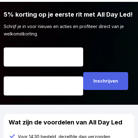
hebben. Daardoor krijgt deze LED lamp niet het ECE R37
keurmerk en mag hij officieel niet op de openbare weg worden
5% korting op je eerste rit met All Day Led!
gebruikt. Je kunt deze BA15S LED lamp wel veilig gebruiken op
je eigen terrein of bijvoorbeeld in de racerij. Zo haal je het
Schrijf je in voor nieuws en acties en profiteer direct van je
maximale uit de lamp, zonder dat het wettelijke problemen
welkomstkorting.
oplevert.
Naam
*
E-mailadres
*
Wat zijn de voordelen van All Day Led
Voor 14:30 besteld, dezelfde dag verzonden