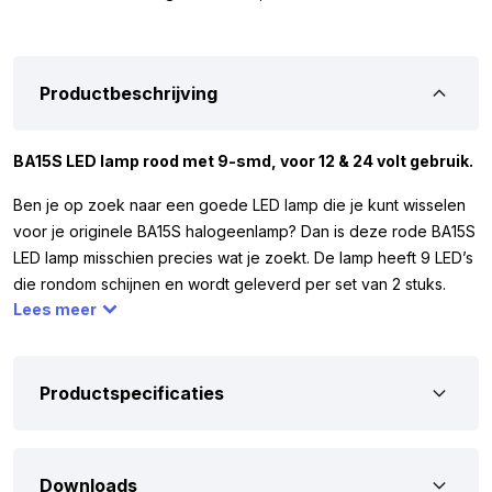
Productbeschrijving
BA15S LED lamp rood met 9-smd, voor 12 & 24 volt gebruik.
Ben je op zoek naar een goede LED lamp die je kunt wisselen
voor je originele BA15S halogeenlamp? Dan is deze rode BA15S
LED lamp misschien precies wat je zoekt. De lamp heeft 9 LED’s
die rondom schijnen en wordt geleverd per set van 2 stuks.
Lees meer
Dankzij de 9 LED’s krijg je een lichtopbrengst vergelijkbaar met
een 21W halogeenlamp. De BA15S LED lamp rood werkt op 12 &
24 volt, wat betekent dat je hem bijvoorbeeld kunt gebruiken in
je auto, vrachtwagen, camper of trailer. Let op: om te passen,
Productspecificaties
moet de originele lamp hetzelfde zijn als op afbeelding 4. Komt
dit niet overeen, dan past de LED lamp niet.
Downloads
Om zeker te weten dat de BA15S LED lamp rood geschikt is