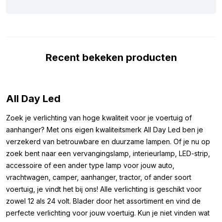
voor jouw voertuig of aanhanger, hebben we hieronder de
belangrijkste specificaties voor je op een rij gezet. Zo zie je
meteen waarom dit misschien dé BA15S LED lamp is waar je naar
op zoek bent. De lamp heeft het ECE R10 keurmerk, wat
Recent bekeken producten
betekent dat hij geen storingen veroorzaakt op bijvoorbeeld je
radiosignaal. Bovendien is de LED lamp te gebruiken tot 32 volt,
waardoor hij beschermd is tegen piekspanning tijdens het
starten van je voertuig.
All Day Led
Afmetingen:
Zoek je verlichting van hoge kwaliteit voor je voertuig of
aanhanger? Met ons eigen kwaliteitsmerk All Day Led ben je
Om er zeker van te zijn dat je de BA15S LED lamp rood kunt
verzekerd van betrouwbare en duurzame lampen. Of je nu op
monteren waar je wilt, hebben we hieronder de afmetingen
zoek bent naar een vervangingslamp, interieurlamp, LED-strip,
genoteerd. De afmetingen van deze rode LED lamp met bajonet
accessoire of een ander type lamp voor jouw auto,
aansluiting zijn als volgt:
vrachtwagen, camper, aanhanger, tractor, of ander soort
Lengte: 39 mm
voertuig, je vindt het bij ons! Alle verlichting is geschikt voor
Breedte top: 20 mm
zowel 12 als 24 volt. Blader door het assortiment en vind de
Breedte onder: 15 mm
perfecte verlichting voor jouw voertuig. Kun je niet vinden wat