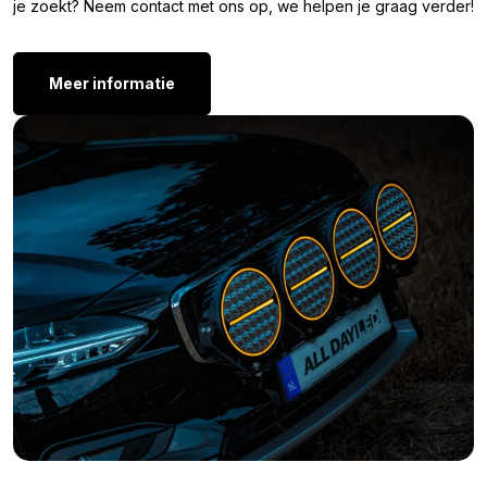
je zoekt? Neem contact met ons op, we helpen je graag verder!
Let op, deze LED lampen zijn niet CAN-Bus proof. Dit wil zeggen
dat deze lamp een melding van een defecte lamp kan opleveren
op uw dashboard. Dit is voornamelijk van toepassing bij
Meer informatie
nieuwere modellen auto’s, vrachtwagens zijn hiervan vaak
uitgesloten. Ook zijn extra lampen zoals verstralers of skylights
uitgesloten van het CAN-Bus systeem.
Overige kleuren:
Ben je wel op zoek naar een r10w of p21w LED lamp, maar is de
BA15S LED lamp rood niet de kleur die je zoekt? Deze LED lamp
met bajonet aansluiting is ook beschikbaar is in de volgende
kleuren:
BA15S LED lamp ambergeel – 9 smd
BA15S LED lamp xenon wit – 9 smd
BA15S LED lamp warm wit – 9 smd
Waarom heeft deze BA15S LED lamp geen
E-Keur: