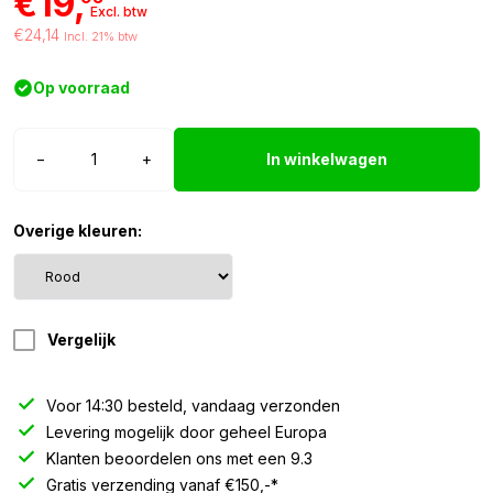
€19,
Excl. btw
€24,14
Incl. 21% btw
Op voorraad
BA15S
−
+
In winkelwagen
LED
lamp
rood
Overige kleuren:
10/30V
-
2
stuks
Vergelijk
aantal
Voor 14:30 besteld, vandaag verzonden
Levering mogelijk door geheel Europa
Klanten beoordelen ons met een 9.3
Gratis verzending vanaf €150,-*