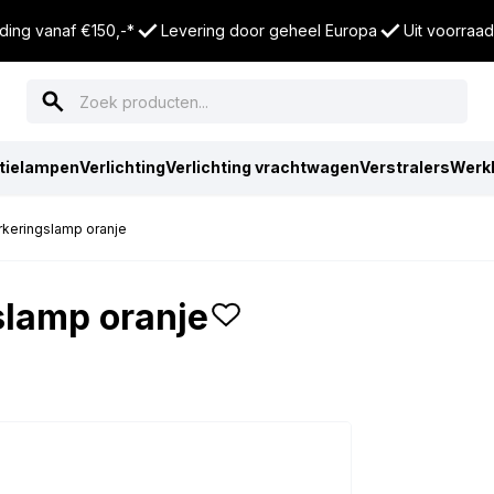
ding vanaf €150,-*
Levering door geheel Europa
Uit voorraad
tielampen
Verlichting
Verlichting vrachtwagen
Verstralers
Werk
rkeringslamp oranje
slamp oranje