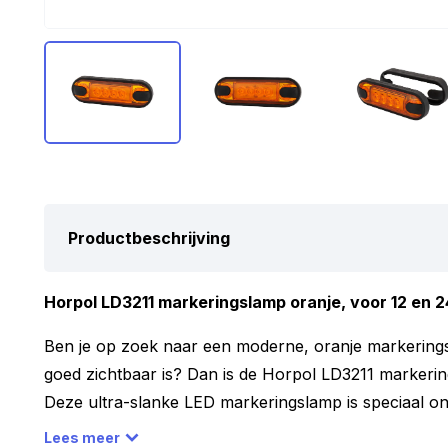
Productbeschrijving
Horpol LD3211 markeringslamp oranje, voor 12 en 24
Ben je op zoek naar een moderne, oranje markerings
goed zichtbaar is? Dan is de Horpol LD3211 markerin
Deze ultra-slanke LED markeringslamp is speciaal o
bedrijfswagens, aanhangers en andere voertuigen wa
Lees meer