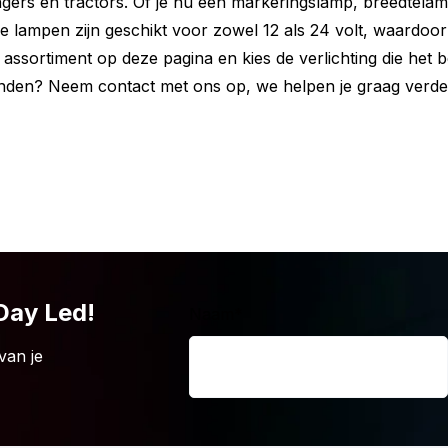
gers en tractors. Of je nu een markeringslamp, breedtela
Alle lampen zijn geschikt voor zowel 12 als 24 volt, waardoo
 assortiment op deze pagina en kies de verlichting die het be
 vinden? Neem contact met ons op, we helpen je graag verde
de Horpol LD3211 markeringslamp oranje
 is namelijk ook verkrijgbaar in andere
bare varianten en kies de lamp die het
 Day Led!
Naam
*
van je
e