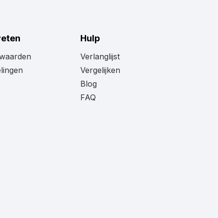
eringslamp oranje wel echt bij jouw
e kleur toch niet helemaal wat je zoekt.
ige
Horpol
assortiment. Grote kans dat
weten
Hulp
it.
rwaarden
Verlanglijst
lingen
Vergelijken
Blog
FAQ