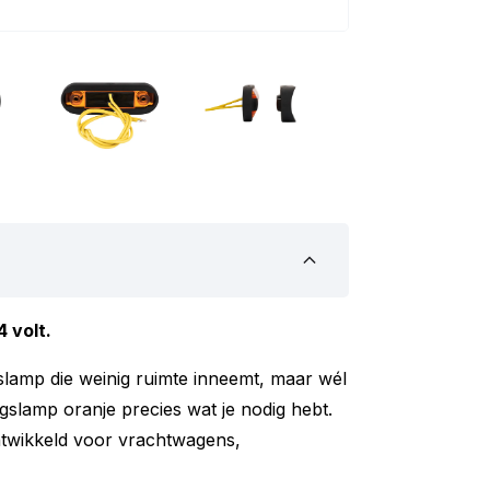
 volt.
lamp die weinig ruimte inneemt, maar wél
gslamp oranje precies wat je nodig hebt.
ntwikkeld voor vrachtwagens,
ar zichtbaarheid en stijl samenkomen.