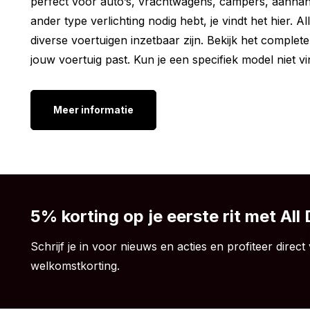
perfect voor auto’s, vrachtwagens, campers, aanhan
Hoogte: 27.7 mm
ander type verlichting nodig hebt, je vindt het hier. 
Lengte: 84.2 mm
diverse voertuigen inzetbaar zijn. Bekijk het complete
Dikte: 11 mm
jouw voertuig past. Kun je een specifiek model niet
H.o.H: 58 mm
Overige uitvoeringen:
Meer informatie
Wil je wel een markeringslamp van Horpol, maar is 
niet helemaal wat je zoekt? Geen probleem. Dit model
kleuren en uitvoeringen. Bekijk hieronder de beschik
beste past bij jouw voertuig.
Horpol LD3212 markeringslamp rood
5% korting op je eerste rit met All
Horpol LD3210 markeringslamp wit
Schrijf je in voor nieuws en acties en profiteer direct 
Horpol LD3212 markeringslamp graphite rood
welkomstkorting.
Horpol LD3211 markeringslamp graphite oranj
Horpol LD3210 markeringslamp graphite wit