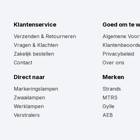
Twijfel je na het lezen nog of de Horpol LD3211 mark
voertuig past? Misschien is het formaat, de vorm of d
Geen probleem! Neem gerust een kijkje in ons volled
Klantenservice
Goed om te 
daar wél de perfecte markeringslamp voor je tussen z
Verzenden & Retourneren
Algemene Voo
Vragen & Klachten
Klantenbeoorde
Zakelijk bestellen
Privacybeleid
Contact
Over ons
Direct naar
Merken
Markeringslampen
Strands
Zwaailampen
MTRS
Werklampen
Gylle
Verstralers
AEB