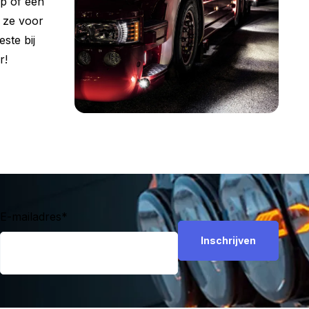
mp of een
r ze voor
ste bij
r!
E-mailadres
*