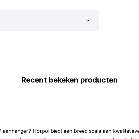
vlakke oppervlakken én ronde buizen.
monteer je ‘m netjes én stevig, zonder
h dus!
 met 4 krachtige LED’s die zorgen voor
ts. En dat met een superlaag verbruik van
u minimaal, ideaal als je meerdere lampen
olledig water- en stofdicht (IP68) én
oedkeuring en een EMC-certificaat.
teert en jarenlang meegaat, ongeacht het
Recent bekeken producten
amp op de juiste plek kunt monteren,
e afmetingen van deze LED lamp zijn als
 of aanhanger? Horpol biedt een breed scala aan kwalitatiev