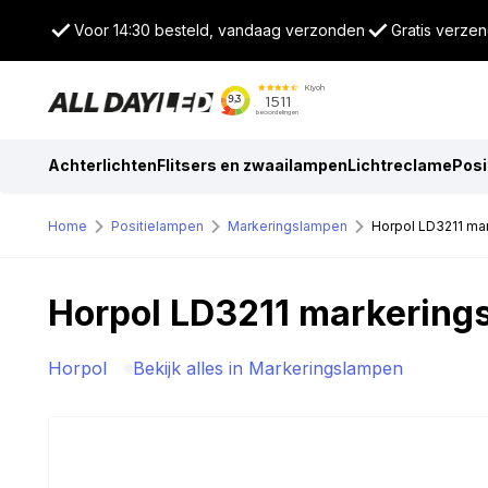
Voor 14:30 besteld, vandaag verzonden
Gratis verzen
Achterlichten
Flitsers en zwaailampen
Lichtreclame
Posi
Home
Positielampen
Markeringslampen
Horpol LD3211 ma
Horpol LD3211 markering
Horpol
Bekijk alles in Markeringslampen