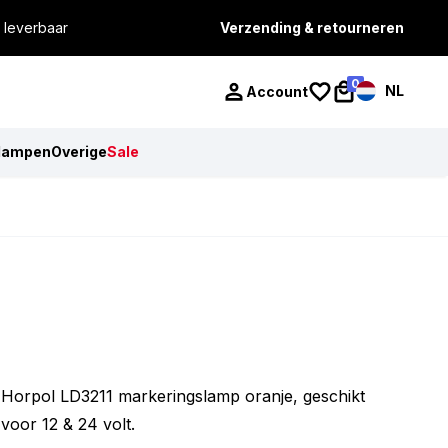
 leverbaar
Verzending & retourneren
0
NL
Account
lampen
Overige
Sale
Horpol LD3211 markeringslamp oranje, geschikt
voor 12 & 24 volt.