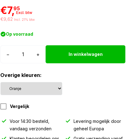
€7,
95
Excl. btw
€9,62
Incl. 21% btw
Op voorraad
Horpol
−
+
In winkelwagen
LD3211
markeringslamp
Overige kleuren:
oranje
aantal
Vergelijk
Voor 14:30 besteld,
Levering mogelijk door
vandaag verzonden
geheel Europa
Klanten beoordelen ons
Gratis verzending vanaf