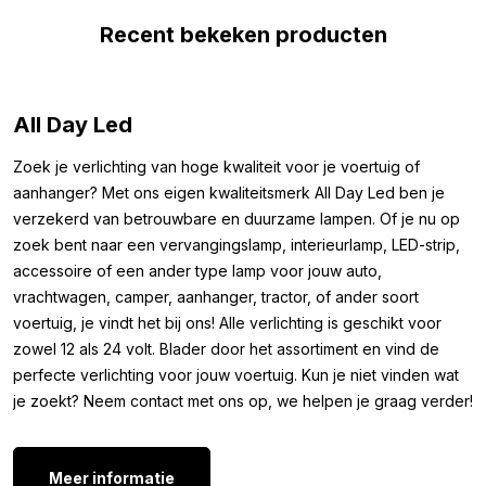
interieur van uw auto, vrachtwagen, camper, aanhanger of
ander soort voer of werktuig wit te verlichten.
Recent bekeken producten
Montage:
Het gaat hier om een inbouw montage lamp, dit wil zeggen dat
All Day Led
u voor de montage een gat dient te maken in uw interieur. De
montage van deze LED lamp zal slechts enkele minuten in
Zoek je verlichting van hoge kwaliteit voor je voertuig of
beslag nemen. De totale hoogte van de LED lamp na montage
aanhanger? Met ons eigen kwaliteitsmerk All Day Led ben je
bedraagt slechts 5 millimeter en is in serie te schakelen. Kortom
verzekerd van betrouwbare en duurzame lampen. Of je nu op
deze LED inbouw spot groen is zeer geschikt voor montage
zoek bent naar een vervangingslamp, interieurlamp, LED-strip,
aan de binnenkant van uw voertuig of boot.
accessoire of een ander type lamp voor jouw auto,
vrachtwagen, camper, aanhanger, tractor, of ander soort
Overige kleuren:
voertuig, je vindt het bij ons! Alle verlichting is geschikt voor
zowel 12 als 24 volt. Blader door het assortiment en vind de
Is deze ronde LED lamp met helder glas wel naar wens maar is
perfecte verlichting voor jouw voertuig. Kun je niet vinden wat
de kleur niet de kleur die u zoekt? Weet dan dat deze LED
je zoekt? Neem contact met ons op, we helpen je graag verder!
interieur lamp groen met helder glas ook beschikbaar is in de
volgende kleuren:
Rood
Meer informatie