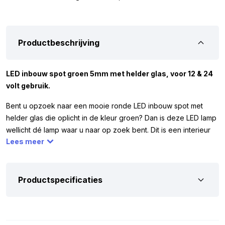
Productbeschrijving
LED inbouw spot groen 5mm met helder glas, voor 12 & 24
volt gebruik.
Bent u opzoek naar een mooie ronde LED inbouw spot met
helder glas die oplicht in de kleur groen? Dan is deze LED lamp
wellicht dé lamp waar u naar op zoek bent. Dit is een interieur
Lees meer
lamp die doet wat ervan word verwacht, de lamp zorgt er
namelijk voor dat de ruimte groen word verlicht. Mocht u met
deze LED lamp een sterrenhemel willen maken raden wij u aan
er minimaal 10 stuks van te nemen. De LED lamp is voorzien van
Productspecificaties
1 LED en word geleverd met een Chrome houder. De LED
inbouw spot groen kunt u gebruiken op 12 en 24 volt. Dit houd
in dat u deze LED lamp bijvoorbeeld kunt gebruiken om het