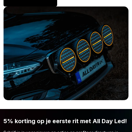
Warm wit
Xenon wit
Oranje
Geel
Blauw
Bent u toch van mening dat deze LED lamp niet is wat u zoekt?
Simpelweg omdat de kleur of vorm niet naar wens is? Neem
dan ook zeker eens een kijkje op onze pagina
inbouw
verlichting
. Wellicht vind u hier wel het model lamp waarnaar u
opzoek bent.
5% korting op je eerste rit met All Day Led!