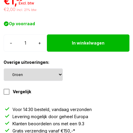
€1,
Excl. btw
€2,00
Incl. 21% btw
Op voorraad
LED
−
+
In winkelwagen
inbouw
spot
5mm
Overige uitvoeringen:
groen
12/24
Volt
aantal
Vergelijk
Voor 14:30 besteld, vandaag verzonden
Levering mogelijk door geheel Europa
Klanten beoordelen ons met een 9.3
Gratis verzending vanaf €150,-*