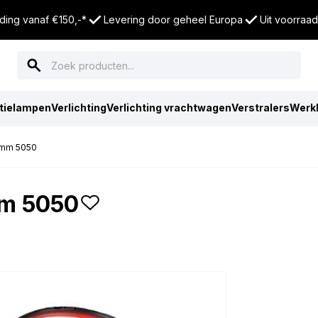
ding vanaf €150,-*
Levering door geheel Europa
Uit voorraad
tielampen
Verlichting
Verlichting vrachtwagen
Verstralers
Werk
10mm 5050
mm 5050