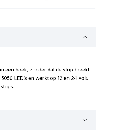
in een hoek, zonder dat de strip breekt.
 5050 LED’s en werkt op 12 en 24 volt.
strips.
eren heel eenvoudig. Bij strips met een
wijderen. Bij strips zonder siliconenlaag
oppelstuk bevestig je alleen op de