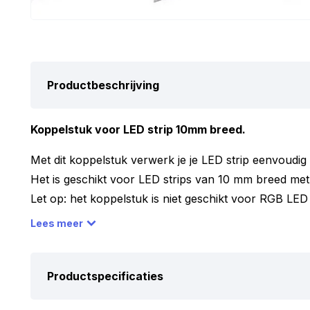
Productbeschrijving
Koppelstuk voor LED strip 10mm breed.
Met dit koppelstuk verwerk je je LED strip eenvoudig 
Het is geschikt voor LED strips van 10 mm breed met
Let op: het koppelstuk is niet geschikt voor RGB LED 
Lees meer
Eenvoudig in gebruik
Dankzij het plastic kliksysteem aan de kabels is mont
siliconenlaag (IP65) moet je eerst de siliconenlaag ver
Productspecificaties
(IP33) kun je het koppelstuk direct bevestigen. Het k