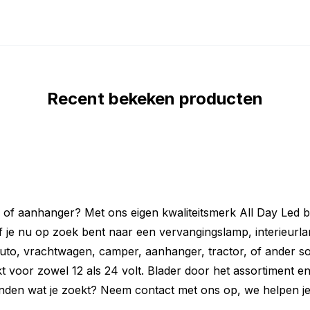
D strips zijn deze punten aangeduid met
oppelstuk eenvoudig op de twee afgesneden
Recent bekeken producten
cht kun je dit koppelstuk van 10mm breed
elstuk te gebruiken. Het 8-mm brede
ig of aanhanger? Met ons eigen kwaliteitsmerk All Day Led b
je nu op zoek bent naar een vervangingslamp, interieurl
auto, vrachtwagen, camper, aanhanger, tractor, of ander s
chikt voor zowel 12 als 24 volt. Blader door het assortiment e
 vinden wat je zoekt? Neem contact met ons op, we helpen j