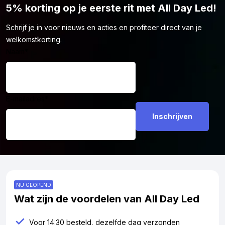
5% korting op je eerste rit met All Day Led!
aansluit op jouw voertuig.
Schrijf je in voor nieuws en acties en profiteer direct van je
welkomstkorting.
Naam
*
E-mailadres
*
NU GEOPEND
Wat zijn de voordelen van All Day Led
Voor 14:30 besteld, dezelfde dag verzonden