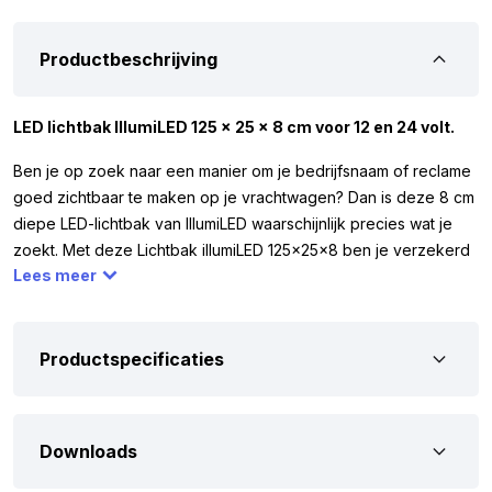
Productbeschrijving
LED lichtbak IllumiLED 125 x 25 x 8 cm voor 12 en 24 volt.
Ben je op zoek naar een manier om je bedrijfsnaam of reclame
goed zichtbaar te maken op je vrachtwagen? Dan is deze 8 cm
diepe LED-lichtbak van IllumiLED waarschijnlijk precies wat je
zoekt. Met deze Lichtbak illumiLED 125x25x8 ben je verzekerd
Lees meer
dat je bedrijfsnaam of reclame zowel overdag als ’s nachts
duidelijk zichtbaar is. De lichtbak is gemaakt van kunststof en
voorzien van lichtdoorlatend melkglas, zodat je het plexiglas
eenvoudig kunt voorzien van je eigen bedrijfsnaam, logo of
Productspecificaties
andere reclame. Deze LED-lichtbak werkt zowel op 12 als 24
volt, waardoor hij bijvoorbeeld geschikt is voor vrachtwagens.
Downloads
De lichtbak is volledig van hoogwaardig kunststof gemaakt,
waardoor hij licht van gewicht is en eenvoudig te monteren. Aan