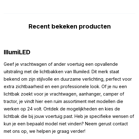
de achterzijde is een aluminium bevestigingsrails gemonteerd,
wat zorgt voor een stevige en duurzame bevestiging. De
lichtbak heeft een diepte van 8 cm en een hoogte van 25 cm,
Recent bekeken producten
waardoor hij perfect op de cabine van je vrachtwagen past.
Afmetingen:
De afmetingen van deze IllumiLED LED-lichtbak zijn als volgt:
IllumiLED
Lengte: 125 cm
Geef je vrachtwagen of ander voertuig een opvallende
Hoogte: 25 cm
uitstraling met de lichtbakken van Illumiled. Dit merk staat
Dikte: 8 cm
bekend om zijn stijlvolle en duurzame verlichting, perfect voor
extra zichtbaarheid en een professionele look. Of je nu een
Bevestigingsmateriaal:
lichtbak zoekt voor je vrachtwagen, aanhanger, camper of
tractor, je vindt hier een ruim assortiment met modellen die
Om deze IllumiLED LED-lichtbak 125x25x8 eenvoudig op je
werken op 24 volt. Ontdek de mogelijkheden en kies de
vrachtwagencabine te monteren, zijn er drie handige
lichtbak die bij jouw voertuig past. Heb je specifieke wensen of
mogelijkheden. Zo kun je de lichtbak precies bevestigen zoals
kun je een bepaald model niet vinden? Neem gerust contact
jij wilt, zonder gedoe. De opties om de LED-lichtbak op je
met ons op, we helpen je graag verder!
vrachtwagen te monteren zijn als volgt: