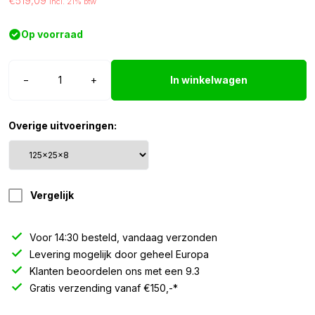
€519,09
Incl. 21% btw
Op voorraad
IllumiLED
−
+
In winkelwagen
lichtbak
125*25*8
cm
Overige uitvoeringen:
aantal
Vergelijk
Voor 14:30 besteld, vandaag verzonden
Levering mogelijk door geheel Europa
Klanten beoordelen ons met een 9.3
Gratis verzending vanaf €150,-*