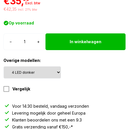
€35,
Excl. btw
€42,35
Incl. 21% btw
Op voorraad
Strands
−
+
In winkelwagen
Dark
Knight
4
Overige modellen:
LED
flitser
-
donker
Vergelijk
aantal
Voor 14:30 besteld, vandaag verzonden
Levering mogelijk door geheel Europa
Klanten beoordelen ons met een 9.3
Gratis verzending vanaf €150,-*