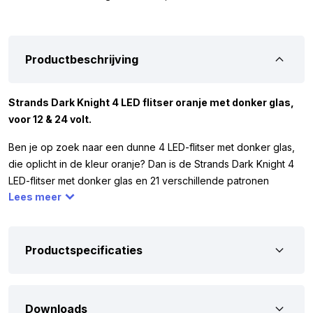
Productbeschrijving
Strands Dark Knight 4 LED flitser oranje met donker glas,
voor 12 & 24 volt.
Ben je op zoek naar een dunne 4 LED-flitser met donker glas,
die oplicht in de kleur oranje? Dan is de Strands Dark Knight 4
LED-flitser met donker glas en 21 verschillende patronen
Lees meer
misschien dé lamp die je zoekt. Deze flitser is eenvoudig op
verschillende plekken te monteren. De LED-lamp is voorzien
van 4 felle LED’s, waardoor je verzekerd bent van goed
zichtbare verlichting. De Dark Knight LED-flitser oranje werkt op
Productspecificaties
12 en 24 volt, waardoor je hem op diverse voertuigen kunt
plaatsen. Je kunt de LED-waarschuwingslamp bijvoorbeeld
monteren op een auto, camper, vrachtwagen of ander voertuig.
Downloads