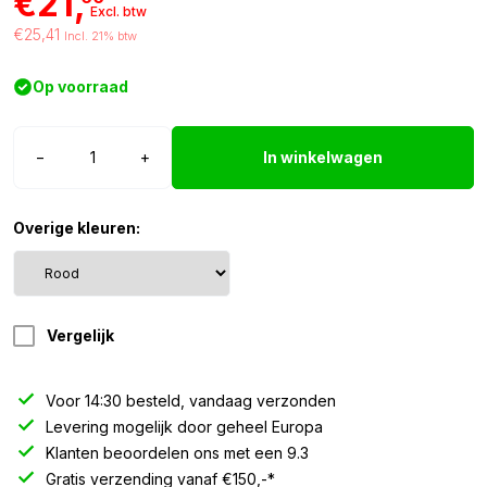
€21,
Excl. btw
€25,41
Incl. 21% btw
Op voorraad
Strands
−
+
In winkelwagen
Dark
Knight
SM6
Overige kleuren:
positielicht
rood
aantal
Vergelijk
Voor 14:30 besteld, vandaag verzonden
Levering mogelijk door geheel Europa
Klanten beoordelen ons met een 9.3
Gratis verzending vanaf €150,-*