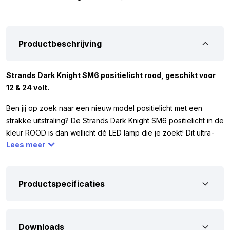
Productbeschrijving
Strands Dark Knight SM6 positielicht rood, geschikt voor
12 & 24 volt.
Ben jij op zoek naar een nieuw model positielicht met een
strakke uitstraling? De Strands Dark Knight SM6 positielicht in de
kleur ROOD is dan wellicht dé LED lamp die je zoekt! Dit ultra-
Lees meer
slanke positielicht heeft een donkere lens en is slechts 8 mm
diep. Dit zorgt voor een moderne en gestroomlijnde look op je
voertuig. De Strands Dark Knight SM6 werkt op 12 en 24 volt,
waardoor je deze LED lamp eenvoudig kunt monteren op je
Productspecificaties
auto, vrachtwagen, camper, aanhangwagen of een ander type
voertuig.
Downloads
Omdat je vóór aankoop zeker wilt weten dat dit de juiste lamp