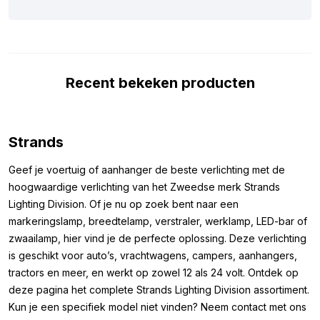
voor jou is, hebben we hieronder de belangrijkste specificaties
van de Strands Dark Knight SM6 positielicht genoteerd. De lamp
is voorzien van 6 krachtige LED’s. Samen zorgen deze voor
een uitstekende zichtbaarheid met een laag verbruik van
Recent bekeken producten
slechts 0,9 W. Dit maakt het mogelijk om meerdere lampen te
installeren zonder dat je accu zwaar belast wordt. Bovendien is
de Strands Dark Knight SM6 positielicht uitgerust met een 600
mm lange aansluitkabel en wordt hij geleverd met
Strands
montagerubber voor een gemakkelijke installatie. Daarnaast is
de lamp IP69K-gecertificeerd, wat betekent dat deze volledig
Geef je voertuig of aanhanger de beste verlichting met de
bestand is tegen water, stof en andere omgevingsfactoren. Het
hoogwaardige verlichting van het Zweedse merk Strands
ECE R148 keurmerk bevestigt dat de lamp voldoet aan de
Lighting Division. Of je nu op zoek bent naar een
vereisten voor gebruik als markeringslamp.
markeringslamp, breedtelamp, verstraler, werklamp, LED-bar of
zwaailamp, hier vind je de perfecte oplossing. Deze verlichting
Afmetingen:
is geschikt voor auto’s, vrachtwagens, campers, aanhangers,
tractors en meer, en werkt op zowel 12 als 24 volt. Ontdek op
Om er zeker van te zijn dat je het Strands positielicht ROOD op
deze pagina het complete Strands Lighting Division assortiment.
de juiste plek kunt monteren, hebben we de afmetingen voor je
Kun je een specifiek model niet vinden? Neem contact met ons
op een rij gezet. De afmetingen van deze LED lamp zijn als