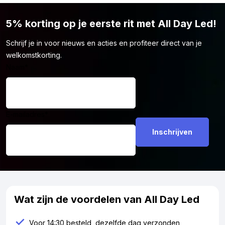
kleur toch niet helemaal bij je wensen. Geen zorgen! Bekijk dan
5% korting op je eerste rit met All Day Led!
ons volledige
Strands
assortiment. Wellicht vind je daar een
positielicht dat beter aansluit bij jouw stijl en behoeften!
Schrijf je in voor nieuws en acties en profiteer direct van je
welkomstkorting.
Naam
*
E-mailadres
*
Wat zijn de voordelen van All Day Led
Voor 14:30 besteld, dezelfde dag verzonden