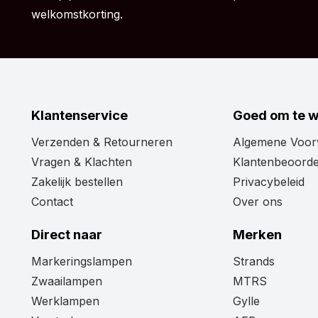
Toch van mening dat het Strands Dark Knight LED achte
welkomstkorting.
functie niet is waarnaar je opzoek bent? Simpelweg 
niet naar wens is? Bekijk dan hier het complete aan
Klantenservice
Goed om te 
Verzenden & Retourneren
Algemene Voo
Vragen & Klachten
Klantenbeoorde
Zakelijk bestellen
Privacybeleid
Contact
Over ons
Direct naar
Merken
Markeringslampen
Strands
Zwaailampen
MTRS
Werklampen
Gylle