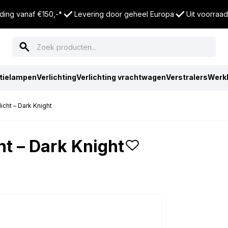
ding vanaf €150,-*
Levering door geheel Europa
Uit voorraad
tielampen
Verlichting
Verlichting vrachtwagen
Verstralers
Werk
icht – Dark Knight
ht – Dark Knight