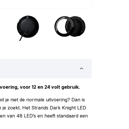
voering, voor 12 en 24 volt gebruik.
l je niet de normale uitvoering? Dan is
 je zoekt. Het Strands Dark Knight LED
rzien van 48 LED’s en heeft standaard een
r zeker van dat je zowel overdag als in