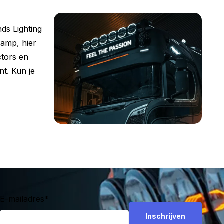
ds Lighting
lamp, hier
ctors en
nt. Kun je
E-mailadres
*