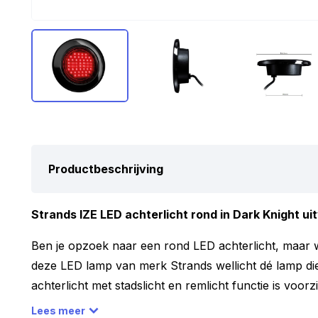
Productbeschrijving
Strands IZE LED achterlicht rond in Dark Knight uit
Ben je opzoek naar een rond LED achterlicht, maar wi
deze LED lamp van merk Strands wellicht dé lamp die
achterlicht met stadslicht en remlicht functie is voo
donker lamp glas. Door de hoeveelheid LED’s ben je e
Lees meer