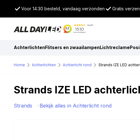
Voor 14:30 besteld, vandaag verzonden
Gratis verzen
Achterlichten
Flitsers en zwaailampen
Lichtreclame
Posi
Home
Achterlichten
Achterlicht rond
Strands IZE LED achterl
Strands IZE LED achterlic
Strands
Bekijk alles in Achterlicht rond