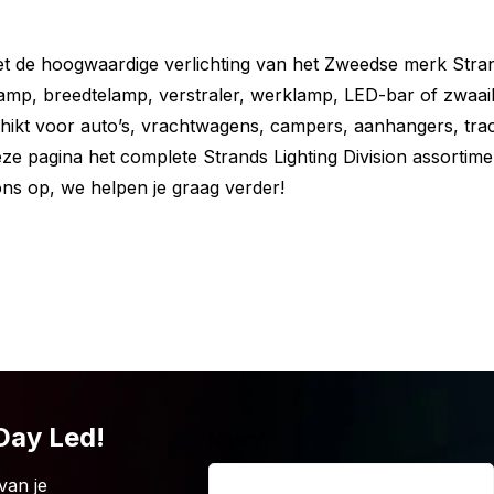
lgt:
met de hoogwaardige verlichting van het Zweedse merk Stran
lamp, breedtelamp, verstraler, werklamp, LED-bar of zwaai
eschikt voor auto’s, vrachtwagens, campers, aanhangers, tra
ze pagina het complete Strands Lighting Division assortime
ns op, we helpen je graag verder!
 het merk Strands? Maar is het Strands
t functie nu niet wat je zoekt? Weet dan
is in de volgende uitvoeringen:
 Day Led!
Naam
*
van je