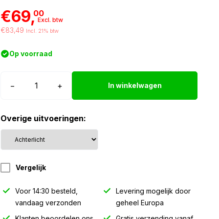
€69,
00
Excl. btw
€83,49
Incl. 21% btw
Op voorraad
Strands
−
+
In winkelwagen
IZE
LED
Overige uitvoeringen:
achterlicht
-
Dark
Knight
Vergelijk
aantal
Voor 14:30 besteld,
Levering mogelijk door
vandaag verzonden
geheel Europa
Klanten beoordelen ons
Gratis verzending vanaf