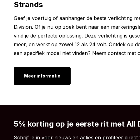
Strands
achterlicht met stadslicht en remlicht functiezijn als vo
Geef je voertuig of aanhanger de beste verlichting 
Diameter behuizing: 162.3 mm
Division. Of je nu op zoek bent naar een markerings
Diameter lamp: 155 mm
vind je de perfecte oplossing. Deze verlichting is g
Inbouwdiepte: 44 mm
meer, en werkt op zowel 12 als 24 volt. Ontdek op de
Overige modellen:
een specifiek model niet vinden? Neem contact met o
Wil je wel een rond LED achterlicht aanschaffen van
Dark Knight LED achterlicht met stadslicht en remlich
Meer informatie
dat de ronde LED lamp van Strands ook beschikbaar 
IZE LED mist/achteruitrijlicht
IZE LED achterlicht rechts
IZE LED achterlicht links
IZE LED rubber pakking
5% korting op je eerste rit met All
IZE LED knipperlicht
Schrijf je in voor nieuws en acties en profiteer direct 