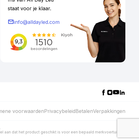
staat voor je klaar.
info@alldayled.com
mene voorwaarden
Privacybeleid
Betalen
Verpakkingen
.
kel aan dat het product geschikt is voor een bepaald merkvoertuig.