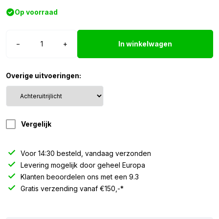
Op voorraad
Strands
−
+
In winkelwagen
IZE
LED
achteruitrijlicht
Overige uitvoeringen:
aantal
Vergelijk
Voor 14:30 besteld, vandaag verzonden
Levering mogelijk door geheel Europa
Klanten beoordelen ons met een 9.3
Gratis verzending vanaf €150,-*