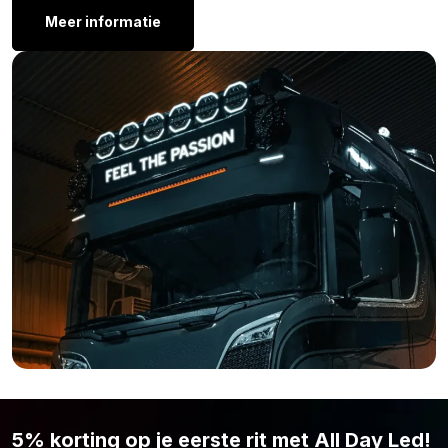
Meer informatie
vrachtwagen of trailer? Maar is het Strands IZE LED
achteruitrijlicht met HELDER gekleurde lens niet de kleur die je
zoekt? Weet dan dat het LEDON achterlicht ook beschikbaar is
in andere kleuren. Bekijk hieronder een lijst van de overige
kleuren.
Strands IZE LED 3 in 1 achterlicht – helder glas
Strands IZE LED flitser – helder glas
Ben je na het lezen van alle specificaties toch nog niet 100%
overtuigd dat het Strands IZE LED achteruitrijlicht met HELDER
gekleurde lens is waar je naar zoekt? Simpelweg omdat de
kleur, vorm of lengte niet naar wens is? Bekijk dan hier het
complete aanbod van het merk
Strands.
5% korting op je eerste rit met All Day Led!