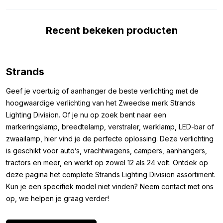
het WIT oplichtende achteruitrijlicht van het merk Strands
voorzien van het ECE R23 keurmerk. Dit keurmerk geeft aan dat
Recent bekeken producten
de LED lamp gebruikt mag worden als achteruitrijlicht. Om het
geheel af te maken, word deze LED lamp geleverd met 2.5
meter aansluit kabel.
Strands
Afmetingen:
Geef je voertuig of aanhanger de beste verlichting met de
Omdat je er vóór aankoop zeker van wilt zijn dat je de LED lamp
hoogwaardige verlichting van het Zweedse merk Strands
met transparant lens kunt monteren waar je wilt. Hebben we
Lighting Division. Of je nu op zoek bent naar een
hieronder de afmetingen van de LED lamp genoteerd. De
markeringslamp, breedtelamp, verstraler, werklamp, LED-bar of
afmetingen van het Strands IZE LED achteruitrijlicht met HELDER
zwaailamp, hier vind je de perfecte oplossing. Deze verlichting
gekleurde lens zijn als volgt:
is geschikt voor auto’s, vrachtwagens, campers, aanhangers,
Hoogte: 110 mm
tractors en meer, en werkt op zowel 12 als 24 volt. Ontdek op
Breedte: 130 mm
deze pagina het complete Strands Lighting Division assortiment.
Dikte: 45 mm
Kun je een specifiek model niet vinden? Neem contact met ons
op, we helpen je graag verder!
Overige kleuren:
Wil je wel een LED achterlicht van Strands monteren op je