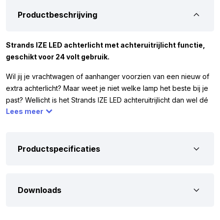
Productbeschrijving
Strands IZE LED achterlicht met achteruitrijlicht functie,
geschikt voor 24 volt gebruik.
Wil jij je vrachtwagen of aanhanger voorzien van een nieuw of
extra achterlicht? Maar weet je niet welke lamp het beste bij je
past? Wellicht is het Strands IZE LED achteruitrijlicht dan wel dé
Lees meer
lamp die je zoekt. De LED lamp is voorzien van 56 LED punten
die oplichten in de kleur WIT en heeft een transparant lens.
Verder werkt het LED achterlicht op 24 volt. Dit betekent dat je
de LED lamp kan monteren op bijvoorbeeld je vrachtwagen,
Productspecificaties
trailer of ander soort voertuig met 24v spanning.
Omdat je vóór aankoop zeker wilt zijn dat dit dé lamp is die jij
Downloads
zoekt. Hebben we hieronder een aantal eigenschappen van
het achterlicht met transparant lens uitgeschreven. Dit
achterlicht is voorzien van onder andere het ECE R10. Ook is