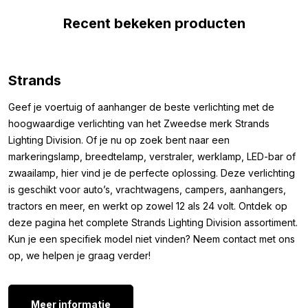
dus volledig stof- en waterproof. Om het af te maken, wordt de
Recent bekeken producten
Siberia 42” geleverd met RVS bevestigingsmateriaal en een
DT-4 aansluitkabel.
Afmetingen:
Strands
Om er zeker van te zijn dat u de LED lamp kunt monteren waar
Geef je voertuig of aanhanger de beste verlichting met de
je wilt, hebben we hieronder de afmetingen genoteerd. De
hoogwaardige verlichting van het Zweedse merk Strands
afmetingen van de 42inch Siberia LED bar van het merk Strands
Lighting Division. Of je nu op zoek bent naar een
zijn als volgt:
markeringslamp, breedtelamp, verstraler, werklamp, LED-bar of
Hoogte: 45 mm (65 mm incl. bevestiging)
zwaailamp, hier vind je de perfecte oplossing. Deze verlichting
Breedte: 1065.6 mm
is geschikt voor auto’s, vrachtwagens, campers, aanhangers,
Dikte: 55.5 mm
tractors en meer, en werkt op zowel 12 als 24 volt. Ontdek op
deze pagina het complete Strands Lighting Division assortiment.
De Siberia LED bar wordt standaard geleverd met twee soorten
Kun je een specifiek model niet vinden? Neem contact met ons
bevestigingsbeugels. Met de ene monteer je de lamp via de
op, we helpen je graag verder!
zijkant, met de andere via de achterkant. Om een goed beeld
te krijgen van wat we bedoelen, kun je het beste even naar
afbeelding 4 kijken.
Meer informatie