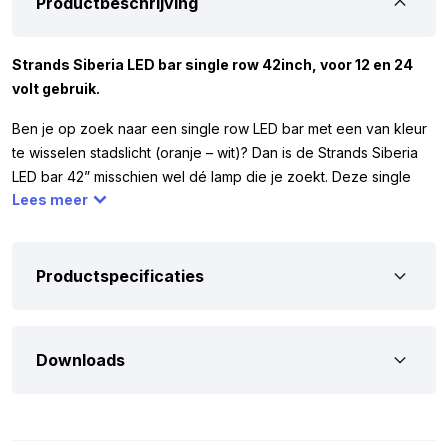
Productbeschrijving
Strands Siberia LED bar single row 42inch, voor 12 en 24
volt gebruik.
Ben je op zoek naar een single row LED bar met een van kleur
te wisselen stadslicht (oranje – wit)? Dan is de Strands Siberia
LED bar 42” misschien wel dé lamp die je zoekt. Deze single
Lees meer
row LED bar heeft 40 felle LED’s en een lichtopbrengst van
16.000 Lumen. Zo ben je er zeker van dat je zowel overdag als
’s avonds goed zichtbaar bent. De Strands Siberia 42” werkt op
12 en 24 volt. Je kunt hem dus makkelijk monteren op je auto,
Productspecificaties
vrachtwagen, camper of ander voertuig.
Om zeker te weten dat deze LED bar geschikt is voor jouw
Downloads
voertuig, hebben we hieronder de belangrijkste specificaties
op een rij gezet. De LED bar heeft het ECE R10 keurmerk, wat
betekent dat hij tijdens gebruik geen storing veroorzaakt op
bijvoorbeeld je radio. Ook is hij voorzien van IP68 en IP69K,