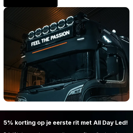
Overige afmetingen:
Is deze Strands Siberia LED bar 130w toch niet de maat
waarnaar je opzoek bent? Weet dan dat de single row LED
verstraler ook beschikbaar is in de volgende afmetingen:
12 inch Strands LED bar single row
22 inch Strands LED bar single row
32 inch Strands LED bar single row
50 inch Strands LED bar single row
Ben je nog steeds niet overtuigd dat de Strands Siberia LED bar
single row 42inch is waarnaar je opzoek bent? Simpelweg
omdat de lichtopbrengst, wattage of vorm niet naar wens is?
Bekijk dan hier het complete aanbod van
Strands
. Wellicht vind
je hier wel het model lamp die je zoekt!
5% korting op je eerste rit met All Day Led!