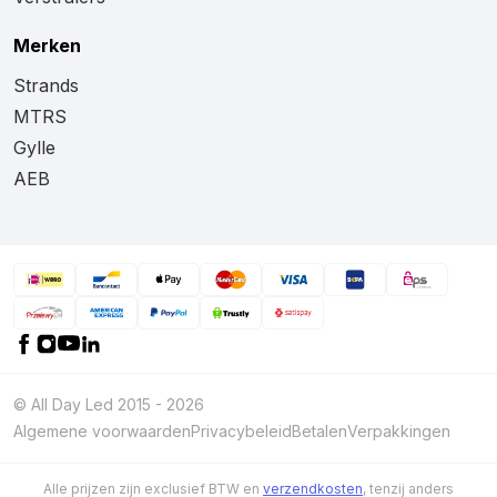
Merken
Strands
MTRS
Gylle
AEB
© All Day Led 2015 - 2026
Algemene voorwaarden
Privacybeleid
Betalen
Verpakkingen
Alle prijzen zijn exclusief BTW en
verzendkosten
, tenzij anders