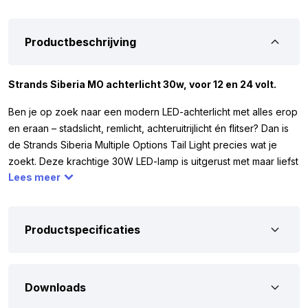
Productbeschrijving
Strands Siberia MO achterlicht 30w, voor 12 en 24 volt.
Ben je op zoek naar een modern LED-achterlicht met alles erop
en eraan – stadslicht, remlicht, achteruitrijlicht én flitser? Dan is
de Strands Siberia Multiple Options Tail Light precies wat je
zoekt. Deze krachtige 30W LED-lamp is uitgerust met maar liefst
Lees meer
57 LED’s en werkt op 12 én 24 volt. Daardoor kun je ‘m
gebruiken op bijna elk voertuig, van auto of camper tot
vrachtwagen of aanhanger. Om zeker te weten dat de Strands
Siberia MO 30W perfect past bij jouw voertuig, hebben we
Productspecificaties
hieronder de belangrijkste eigenschappen op een rij gezet. Zo
weet je precies waarom dit achterlicht misschien wel dé lamp is
waar jij naar op zoek bent.
Downloads
Het 4-in-1 LED-achterlicht van Strands is voorzien van het ECE