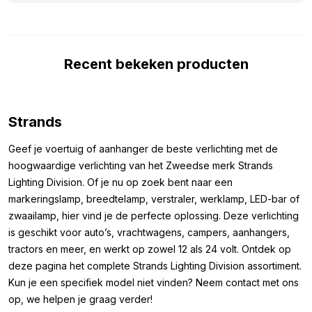
R10 keurmerk, wat betekent dat je geen storing krijgt op
bijvoorbeeld je radiosignaal. Daarnaast heeft de lamp de IP67
en IP69K certificeringen, oftewel: volledig stof- en waterdicht.
Recent bekeken producten
Het frame rondom de lamp kun je eenvoudig loshalen, zodat je
zelf bepaalt of je het met of zonder rand monteert. En als kers
op de taart is het meegeleverde RVS bevestigingsmateriaal
zwart gecoat, voor een strakke, stijlvolle afwerking die perfect
Strands
past bij de Siberia-look.
Geef je voertuig of aanhanger de beste verlichting met de
Afmetingen:
hoogwaardige verlichting van het Zweedse merk Strands
Lighting Division. Of je nu op zoek bent naar een
Om er zeker van te zijn dat je het Strands Siberia MO
markeringslamp, breedtelamp, verstraler, werklamp, LED-bar of
achterlicht 30 W met flitser kunt monteren waar je wilt, hebben
zwaailamp, hier vind je de perfecte oplossing. Deze verlichting
we hieronder de afmetingen genoteerd. De afmetingen van het
is geschikt voor auto’s, vrachtwagens, campers, aanhangers,
Strands Siberia MO achterlicht 30 W zijn als volgt:
tractors en meer, en werkt op zowel 12 als 24 volt. Ontdek op
Hoogte: 50 mm (77 mm incl. frame)
deze pagina het complete Strands Lighting Division assortiment.
Breedte: 172 mm (214 mm incl. frame)
Kun je een specifiek model niet vinden? Neem contact met ons
Dikte: 69.5 mm (71.5 mm incl. frame)
op, we helpen je graag verder!