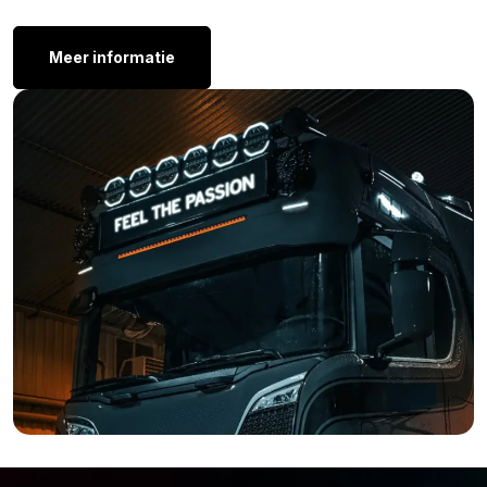
Overige uitvoeringen:
Meer informatie
Wil je wel een Strands Siberia achterlicht, maar is de
Multiple Options uitvoering met flitser niet het model dat je
zoekt? Geen probleem! Strands biedt het Siberia‑assortiment
ook aan in diverse andere uitvoeringen. Bekijk hieronder de
mogelijkheden die Strands aanbiedt.
Siberia Tail Light Double Row
Siberia Tail Light Single Row
Siberia MO 25watt
Ben je nog steeds niet overtuigd dat het Strands Siberia MO
achterlicht 30 W is wat je zoekt? Misschien sluit de
lichtopbrengst, het wattage of de vorm toch niet aan bij jouw
wensen. Geen probleem, bekijk hier het complete aanbod van
Strands
. Grote kans dat je daar wél het perfecte model vindt.
Kijk ook zeker naar de
introductievideo
van Strands voor een
goed beeld.