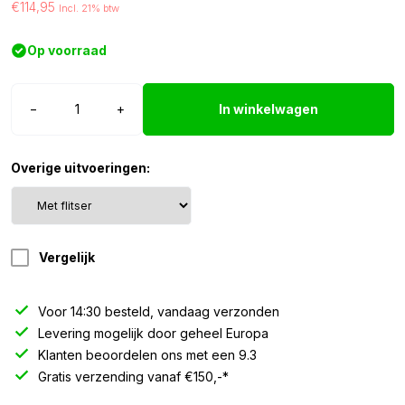
€114,95
Incl. 21% btw
Op voorraad
Strands
−
+
In winkelwagen
Siberia
MO
achterlicht
Overige uitvoeringen:
30W
aantal
Vergelijk
Voor 14:30 besteld, vandaag verzonden
Levering mogelijk door geheel Europa
Klanten beoordelen ons met een 9.3
Gratis verzending vanaf €150,-*