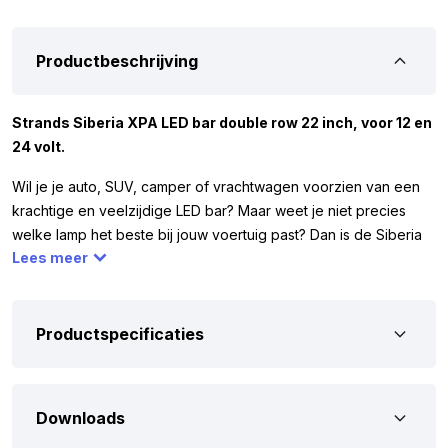
Productbeschrijving
Strands Siberia XPA LED bar double row 22 inch, voor 12 en
24 volt.
Wil je je auto, SUV, camper of vrachtwagen voorzien van een
krachtige en veelzijdige LED bar? Maar weet je niet precies
welke lamp het beste bij jouw voertuig past? Dan is de Siberia
Lees meer
XPA LED bar DR 22 inch een uitstekende optie. Deze lamp
combineert een compact ontwerp met sterke prestaties en
beschikt over een DUAL COLOR standlicht dat je eenvoudig op
wit of oranje kunt instellen. Zo bepaal je zelf de look van je
Productspecificaties
voertuig en zorg je tegelijkertijd voor optimale zichtbaarheid.
Bovendien is de lamp uitgerust met de Hello-functie. Geef twee
korte flitsen met je grootlicht en de positielichten antwoorden
Downloads
direct met een speels lichtsignaal. Echt een unieke manier om