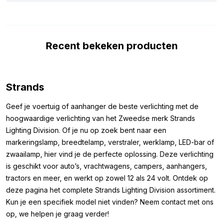
collega-chauffeurs te begroeten.
De Siberia XPA LED bar werkt op zowel 12 als 24 volt, waardoor
hij geschikt is voor uiteenlopende voertuigen, van auto’s en
Recent bekeken producten
campers tot vrachtwagens en tractoren. Dankzij de ECE R148 en
R149 goedkeuring kun je hem probleemloos op de openbare
weg gebruiken. Het robuuste aluminium frame en de
polycarbonaat lens maken de lamp duurzaam en bestand tegen
Strands
stoten, stof en water, zodat hij zelfs onder zware
omstandigheden betrouwbaar blijft. Kortom: of je nu extra
Geef je voertuig of aanhanger de beste verlichting met de
zichtbaarheid wilt of een stoere upgrade voor je voertuig
hoogwaardige verlichting van het Zweedse merk Strands
zoekt, deze Strands Siberia XPA LED bar biedt een krachtige,
Lighting Division. Of je nu op zoek bent naar een
betrouwbare en stijlvolle oplossing.
markeringslamp, breedtelamp, verstraler, werklamp, LED-bar of
zwaailamp, hier vind je de perfecte oplossing. Deze verlichting
Afmetingen:
is geschikt voor auto’s, vrachtwagens, campers, aanhangers,
tractors en meer, en werkt op zowel 12 als 24 volt. Ontdek op
Omdat je zeker wilt zijn dat de lamp past waar je deze wilt
deze pagina het complete Strands Lighting Division assortiment.
monteren, is het belangrijk om de afmetingen te weten. De
Kun je een specifiek model niet vinden? Neem contact met ons
afmetingen van de Strands Siberia XPA LED bar Double Row 22
op, we helpen je graag verder!
” zijn als volgt: