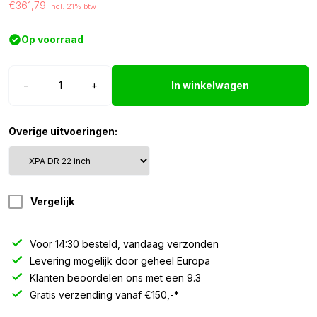
€361,79
Incl. 21% btw
Op voorraad
Strands
−
+
In winkelwagen
Siberia
XPA
LED
Overige uitvoeringen:
bar
DR
-
22″
Vergelijk
aantal
Voor 14:30 besteld, vandaag verzonden
Levering mogelijk door geheel Europa
Klanten beoordelen ons met een 9.3
Gratis verzending vanaf €150,-*