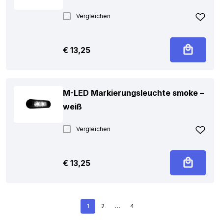
Vergleichen
€
13,25
M-LED Markierungsleuchte smoke –
weiß
Vergleichen
€
13,25
1
2
…
4