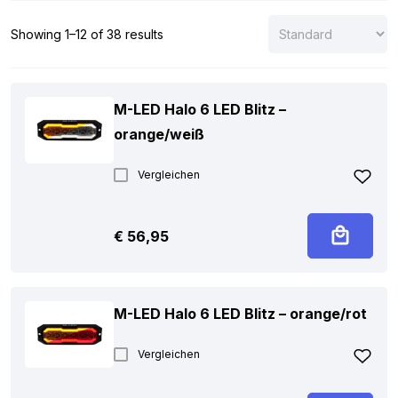
Alle Lampen sind für 12 und 24 Volt geeignet und daher
vielseitig einsetzbar. Entdecke das komplette M-LED Sortiment
Showing 1–12 of 38 results
auf dieser Seite. Findest du ein bestimmtes Modell nicht?
Kontaktiere uns gern, wir helfen dir weiter!
M-LED Halo 6 LED Blitz –
orange/weiß
Vergleichen
€
56,95
M-LED Halo 6 LED Blitz – orange/rot
Vergleichen