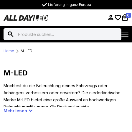
Lieferung in ganz Europa
0
Home
M-LED
M-LED
Möchtest du die Beleuchtung deines Fahrzeugs oder
Anhängers verbessern oder erweitern? Die niederländische
Marke M-LED bietet eine große Auswahl an hochwertigen
Beleuchtungslösungen. Ob Positionsleuchte,
Mehr lesen
Begrenzungsleuchte, Arbeitsleuchte, LED-Bar, Blitzer oder
Rundumleuchte, hier findest du die passende Beleuchtung für
dein Auto, deinen Lkw, Anhänger oder ein anderes Fahrzeug.