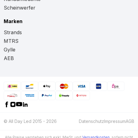
Scheinwerfer
Marken
Strands
MTRS
Gylle
AEB
© All Day Led 2015 - 2026
Datenschutz
Impressum
AGB
Alle Preise verstehen sich exkl. MwSt. und
Versandkosten
, sofern nicht