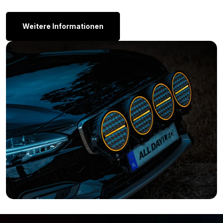
Achtung, diese LED Lampen sind nicht CAN-Bus-fähig. Das
bedeutet, dass diese Lampe eine Meldung über eine defekte
Weitere Informationen
Lampe im Armaturenbrett verursachen kann. Dies trifft
hauptsächlich auf neuere Automodelle zu, LKWs sind davon oft
ausgenommen. Auch zusätzliche Lampen wie Fernscheinwerfer
oder Skylights sind vom CAN-Bus-System ausgeschlossen.
Andere Farben:
Sind Sie auf der Suche nach einer T4W LED Lampe, aber die
BA9S LED Lampe blau für 24 Volt ist nicht die Farbe, die Sie
suchen? Beachten Sie, dass die LED Lampe mit
Bajonettanschluss auch in den folgenden Farben erhältlich ist:
Ambergelb
Grün
Rot
Weiß
Warum hat die BA9S LED Lampe kein E-