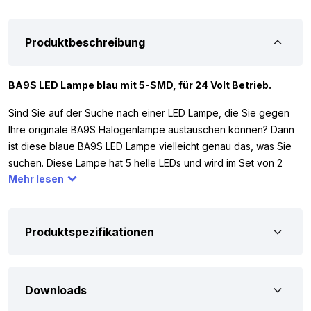
Produktbeschreibung
BA9S LED Lampe blau mit 5-SMD, für 24 Volt Betrieb.
Sind Sie auf der Suche nach einer LED Lampe, die Sie gegen
Ihre originale BA9S Halogenlampe austauschen können? Dann
ist diese blaue BA9S LED Lampe vielleicht genau das, was Sie
suchen. Diese Lampe hat 5 helle LEDs und wird im Set von 2
Mehr lesen
Stück geliefert. Dank der 5 LEDs leuchtet sie rundum, wodurch
Sie sofort eine gute Sichtbarkeit haben. Außerdem hat die
Lampe eine Lichtleistung, die mit einer 5W Halogenlampe
vergleichbar ist. Die BA9S LED Lampe blau funktioniert mit 24
Produktspezifikationen
Volt, was bedeutet, dass Sie sie beispielsweise in Ihrem LKW,
Camper oder Trailer verwenden können. Bitte beachten Sie:
Die originale Lampe muss mit der auf Abbildung 2
Downloads
übereinstimmen, sonst passt die LED Lampe nicht.