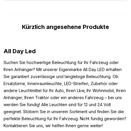
Darüber hinaus ist die blaue BA9S LED Lampe mit dem ECE R10-
Prüfzeichen versehen, was bedeutet, dass sie während des
Gebrauchs keine Störungen verursacht, beispielsweise an
Kürzlich angesehene Produkte
Ihrem Funksignal. Die Lampe kann auch bis zu 28 Volt
vertragen, ist also gegen Spannungsspitzen beim Starten Ihres
Fahrzeugs geschützt. Kurzum, dies ist eine kompakte, helle und
zuverlässige 24V LED Lampe blau, ideal als
All Day Led
Innenraumbeleuchtung für Ihren LKW, Camper oder Trailer.
Suchen Sie hochwertige Beleuchtung für Ihr Fahrzeug oder
Abmessungen:
Ihren Anhänger? Mit unserer Eigenmarke All Day LED erhalten
Sie garantiert zuverlässige und langlebige Beleuchtung. Ob
Um sicherzustellen, dass Sie die BA9S LED Lampe blau dort
Ersatzbirne, Innenraumleuchte, LED-Streifen, Zubehör oder
montieren können, wo Sie möchten, haben wir unten die
andere Leuchtmittel für Ihr Auto, Ihren Lkw, Ihr Wohnmobil, Ihren
Abmessungen notiert. Die Abmessungen dieser blauen LED
Anhänger, Ihren Traktor oder ein anderes Fahrzeug – bei uns
Lampe mit Bajonettanschluss sind wie folgt:
werden Sie fündig! Alle Leuchten sind für 12 und 24 Volt
Länge: 30 mm
geeignet. Stöbern Sie in unserem Sortiment und finden Sie die
Breite oben: 11 mm
perfekte Beleuchtung für Ihr Fahrzeug. Nicht fündig geworden?
Breite unten: 9 mm
Kontaktieren Sie uns, wir helfen Ihnen gerne weiter!