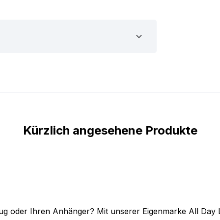
and 12 volt weiß nur für den Innenbereich
einem Interieur.
LED Band weiß für dein Fahrzeug geeignet
 für dich aufgelistet. Besonders praktisch:
d wird mit einem 50 cm langen
ach an die gewünschte Stelle und schließt
 das Interieur deines Autos, Wohnmobils,
Kürzlich angesehene Produkte
nd weiß montieren kannst, wo du willst,
b findest du hier die genauen Maße des
ug oder Ihren Anhänger? Mit unserer Eigenmarke All Day