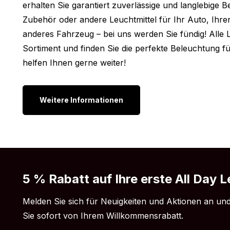
erhalten Sie garantiert zuverlässige und langlebige 
Dicke: 5 mm
Zubehör oder andere Leuchtmittel für Ihr Auto, Ihre
Weitere Ausführung:
anderes Fahrzeug – bei uns werden Sie fündig! Alle 
Sortiment und finden Sie die perfekte Beleuchtung f
Bist du auf der Suche nach einem LED Band, aber m
helfen Ihnen gerne weiter!
Silikonschicht? Gute Nachrichten: Das 12V LED Band 
Variante erhältlich. Die 2,5 Meter Ausführung mit Sili
Weitere Informationen
LED Band 12 volt weiß – IP65
Bist du dennoch der Meinung, dass das LED Band nich
die Farbe oder Länge des Bandes nicht deinen Wün
mal auf unserer Seite
LED Band 12 volt
vorbei. Vielle
wonach du suchst.
5 % Rabatt auf Ihre erste All Day L
Melden Sie sich für Neuigkeiten und Aktionen an und
Sie sofort von Ihrem Willkommensrabatt.