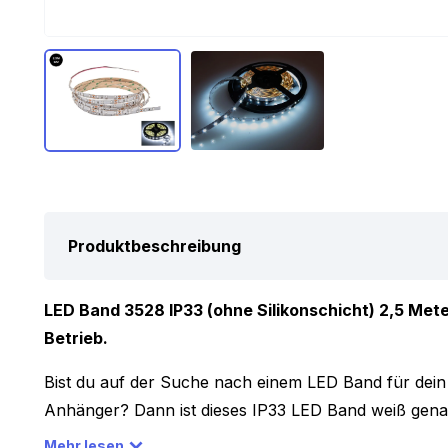
Produktbeschreibung
LED Band 3528 IP33 (ohne Silikonschicht) 2,5 Mete
Betrieb.
Bist du auf der Suche nach einem LED Band für dei
Anhänger? Dann ist dieses IP33 LED Band weiß gena
hat 60 LED’s pro Meter, kann alle 10 cm gekürzt werd
Mehr lesen