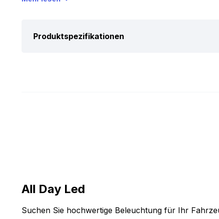
Silikonschicht vorhanden ist (IP33), ist dieses LED B
geeignet. Perfekt also für Stimmungsbeleuchtung in d
Produktspezifikationen
Und natürlich willst du sichergehen, ob dieses 12V 
ist. Deshalb haben wir die wichtigsten Spezifikationen
Das Band ist mit einer 3M Klebeschicht versehen un
Anschlusskabel geliefert. So klebst du das Band einf
es direkt an. Kurz gesagt: das perfekte LED Band für
Traktors oder Anhängers.
Abmessungen:
Damit du sicher sein kannst, dass du das 12V LED Ba
haben wir dir unten die Abmessungen notiert. Deshal
weißen Bandes:
All Day Led
Länge: 2,5 Meter
Suchen Sie hochwertige Beleuchtung für Ihr Fahrze
Breite: 8 mm