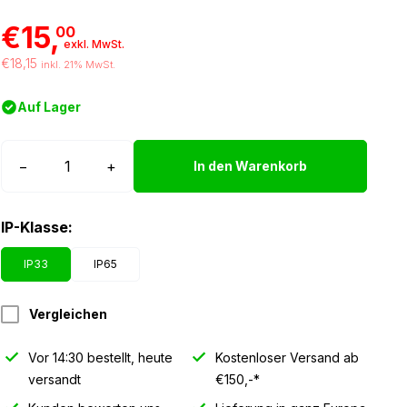
€15,
00
exkl. MwSt.
€18,15
inkl. 21% MwSt.
Auf Lager
LED
−
+
In den Warenkorb
Band
12
IP-Klasse:
volt
weiß
IP33
IP65
3528
IP33
Vergleichen
2,5
Meter
Vor 14:30 bestellt, heute
Kostenloser Versand ab
Menge
versandt
€150,-*