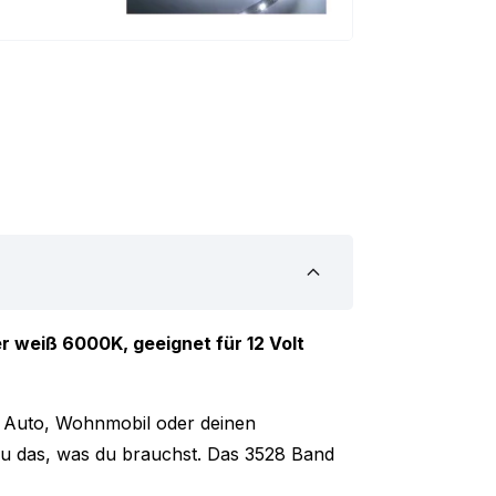
r weiß 6000K, geeignet für 12 Volt
n Auto, Wohnmobil oder deinen
u das, was du brauchst. Das 3528 Band
en und funktioniert mit 12 Volt. Da keine