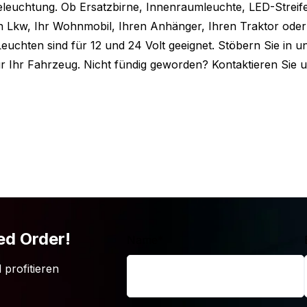
Beleuchtung. Ob Ersatzbirne, Innenraumleuchte, LED-Streif
n Lkw, Ihr Wohnmobil, Ihren Anhänger, Ihren Traktor oder
Leuchten sind für 12 und 24 Volt geeignet. Stöbern Sie in 
ür Ihr Fahrzeug. Nicht fündig geworden? Kontaktieren Sie u
öchtest du eine Ausführung mit
weiß ist auch in einer wasserbeständigen
konschicht findest du hier:
t das ist, was du suchst? Einfach weil
schen entspricht? Dann schau doch auch
icht findest du hier das LED Band Modell,
ed Order!
Name
*
 profitieren