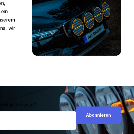
en,
 ein
unserem
ns, wir
E-Mail-Adresse
*