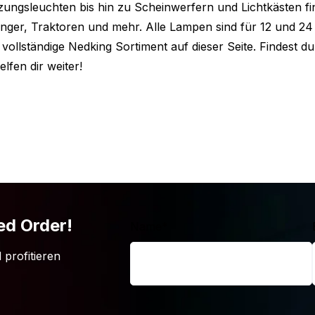
ungsleuchten bis hin zu Scheinwerfern und Lichtkästen fi
ger, Traktoren und mehr. Alle Lampen sind für 12 und 24 
 vollständige Nedking Sortiment auf dieser Seite. Findest du
lfen dir weiter!
e von 119 cm ist nicht das, was du
h in verschiedenen anderen
dell, das perfekt zu Ihrem Truck und
ed Order!
Name
*
 profitieren
erfer