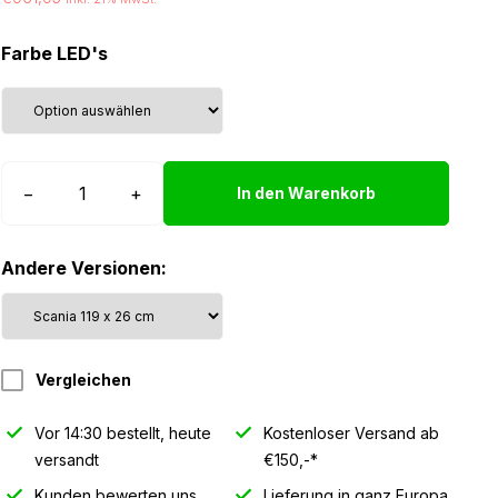
Farbe LED's
Nedking
−
+
In den Warenkorb
Sign
Scania
Andere Versionen:
NG
R/S
Highline
(119
Vergleichen
x
26
Vor 14:30 bestellt, heute
Kostenloser Versand ab
cm)
versandt
€150,-*
Menge
Kunden bewerten uns
Lieferung in ganz Europa