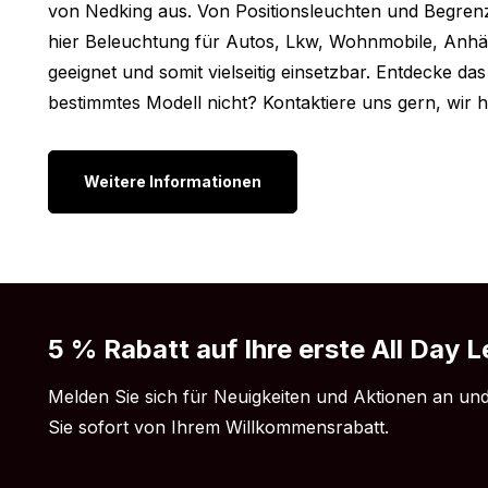
von Nedking aus. Von Positionsleuchten und Begrenz
Länge: 119 cm
hier Beleuchtung für Autos, Lkw, Wohnmobile, Anhän
Höhe: 26 cm
geeignet und somit vielseitig einsetzbar. Entdecke das
Dicke: 1,5 cm
bestimmtes Modell nicht? Kontaktiere uns gern, wir he
Andere Versionen:
Weitere Informationen
Möchtest du ein LED Sign von Nedking, aber die Breit
suchst? Kein Problem! Das Nedking LED Sign ist auc
Ausführungen erhältlich. So finden Sie immer ein Mo
Ihren Wünschen passt.
116 x 23 cm – R/S Highline
5 % Rabatt auf Ihre erste All Day L
133 x 19 cm – R/S Highline
135 x 21 cm – R/S Highline
Melden Sie sich für Neuigkeiten und Aktionen an und
138 x 23 cm – R/S Highline
Sie sofort von Ihrem Willkommensrabatt.
180 x 27 cm – R/S Highline ohne Fernscheinw