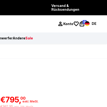
Versand &
Rücksendungen
0
DE
Konto
nwerfer
Andere
Sale
€795,
00
exkl. MwSt.
€961,95
inkl. 21% MwSt.