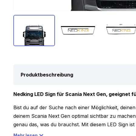
Produktbeschreibung
Nedking LED Sign für Scania Next Gen, geeignet für
Bist du auf der Suche nach einer Möglichkeit, dein
deinem Scania Next Gen optimal sichtbar zu machen?
genau das, was du brauchst. Mit diesem LED Sign ist 
oder deine Werbung sowohl tagsüber als auch nachts g
Mehr lesen