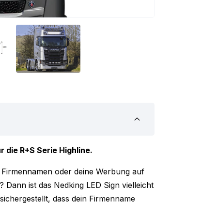
 die R+S Serie Highline.
en Firmennamen oder deine Werbung auf
 Dann ist das Nedking LED Sign vielleicht
sichergestellt, dass dein Firmenname
ut sichtbar ist. Das LED Sign ist mit