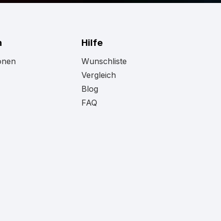
es LED-Schild geeignet ist? Vielleicht
rfen Sie unbedingt einen Blick auf
t groß, dass Sie dort das Modell finden, das
n
Hilfe
onen
Wunschliste
Vergleich
Blog
FAQ