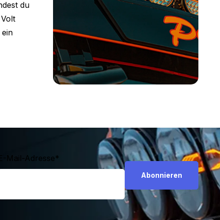
ndest du
Volt
 ein
E-Mail-Adresse
*