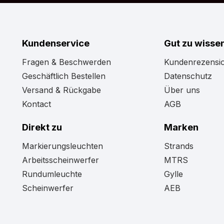
Sind Sie immer noch nicht davon überzeugt, dass dies
stimmen die Farbe oder die Form nicht ganz. Dann we
unsere Seite
Lichtreklame
. Die Wahrscheinlichkeit is
Kundenservice
Gut zu wisse
zu Ihrem LKW passt.
Fragen & Beschwerden
Kundenrezensi
Geschäftlich Bestellen
Datenschutz
Versand & Rückgabe
Über uns
Kontact
AGB
Direkt zu
Marken
Markierungsleuchten
Strands
Arbeitsscheinwerfer
MTRS
Rundumleuchte
Gylle
Scheinwerfer
AEB