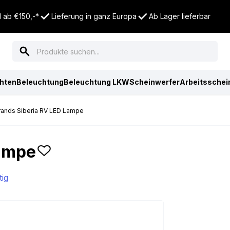
 ab €150,-*
Lieferung in ganz Europa
Ab Lager lieferbar
chten
Beleuchtung
Beleuchtung LKW
Scheinwerfer
Arbeitsschei
rands Siberia RV LED Lampe
Lampe
tig