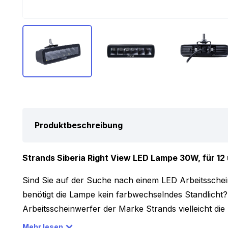
Produktbeschreibung
Strands Siberia Right View LED Lampe 30W, für 12 
Sind Sie auf der Suche nach einem LED Arbeitsschei
benötigt die Lampe kein farbwechselndes Standlicht?
Arbeitsscheinwerfer der Marke Strands vielleicht die
mit 6 LEDs ausgestattet, die zusammen für eine Lic
Mehr lesen