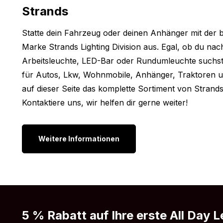
Abmessungen:
Strands
Um sicherzustellen, dass Sie den Strands Siberia RV
Statte dein Fahrzeug oder deinen Anhänger mit der
können, wo Sie möchten, haben wir im Folgenden di
Marke Strands Lighting Division aus. Egal, ob du na
Abmessungen der Siberia Right View LED Lampe der M
Arbeitsleuchte, LED-Bar oder Rundumleuchte suchst, 
für Autos, Lkw, Wohnmobile, Anhänger, Traktoren un
Höhe: 43,7 mm (49,7 mm inkl. Befestigung)
auf dieser Seite das komplette Sortiment von Strands
Breite: 157 mm
Kontaktiere uns, wir helfen dir gerne weiter!
Dicke: 60 mm
Andere Versionen:
Weitere Informationen
Möchten Sie eine Siberia LED Lampe der Marke Strand
View LED Lampe nicht das Modell, das Sie suchen? D
von Strands auch in verschiedenen anderen Ausführun
Folgenden die verschiedenen Möglichkeiten an, die St
Siberia Red Panda Lampe
5 % Rabatt auf Ihre erste All Day L