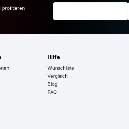
 profitieren
ight View LED Arbeitsscheinwerfer nicht
ung oder Wattzahl nicht hoch genug oder
unsere Seite
Arbeitsscheinwerfer
.
suchen.
n
Hilfe
onen
Wunschliste
Vergleich
Blog
FAQ