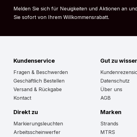
Siberia Red Fox Lampe
Melden Sie sich für Neuigkeiten und Aktionen an und
Siberia Qube Lampe
Sie sofort von Ihrem Willkommensrabatt.
Siberia SL Lampe
Sind Sie immer noch der Meinung, dass der Siberia R
das ist, was Sie suchen? Einfach, weil die Lichtleist
sogar zu hoch ist? Dann werfen Sie einen Blick auf 
Vielleicht finden Sie hier das Lampenmodell, das Sie 
Kundenservice
Gut zu wisse
Fragen & Beschwerden
Kundenrezensi
Geschäftlich Bestellen
Datenschutz
Versand & Rückgabe
Über uns
Kontact
AGB
Direkt zu
Marken
Markierungsleuchten
Strands
Arbeitsscheinwerfer
MTRS