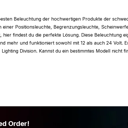
 LED Arbeitsscheinwerfer dort montieren
 besten Beleuchtung der hochwertigen Produkte der schwe
e Abmessungen notiert. Die
ch einer Positionsleuchte, Begrenzungsleuchte, Scheinwerfe
arke Strands sind wie folgt:
hier findest du die perfekte Lösung. Diese Beleuchtung ei
d mehr und funktioniert sowohl mit 12 als auch 24 Volt. 
 Lighting Division. Kannst du ein bestimmtes Modell nicht f
s? Aber ist die Strands Siberia Right
ann wissen Sie, dass die Siberia Lampe
gen erhältlich ist. Sehen Sie sich im
rands bietet:
ed Order!
Name
*