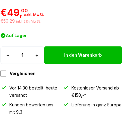
€49,
00
exkl. MwSt.
€59,29
inkl. 21% MwSt.
Auf Lager
Strands
−
+
In den Warenkorb
Siberia
RV
Vergleichen
LED
Lampe
Vor 14:30 bestellt, heute
Kostenloser Versand ab
Menge
versandt
€150,-*
Kunden bewerten uns
Lieferung in ganz Europa
mit 9,3