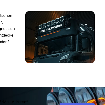
dischen
r,
gnet sich
Entdecke
inden?
E-Mail-Adresse
*