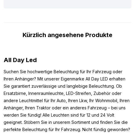
wahrscheinlich nicht.
Um sicherzustellen, dass diese T10 LED Lampe gelb für dein
Fahrzeug geeignet ist, haben wir die wichtigsten Eigenschaften
unten aufgeführt. Die Lampe verfügt über das ECE R10-
Kürzlich angesehene Produkte
Prüfzeichen, was bedeutet, dass sie beispielsweise keine
Störungen deines Radiosignals verursacht. Zudem kann die
Lampe bis zu 28 Volt verarbeiten, wodurch sie beim Starten
deines Fahrzeugs vor Spannungsspitzen geschützt ist. Kurz
All Day Led
gesagt, dies ist eine ausgezeichnete weiße LED Ersatzlampe,
die perfekt als Innenbeleuchtung in deinem LKW oder
Suchen Sie hochwertige Beleuchtung für Ihr Fahrzeug oder
Anhänger dienen kann.
Ihren Anhänger? Mit unserer Eigenmarke All Day LED erhalten
Sie garantiert zuverlässige und langlebige Beleuchtung. Ob
Bitte beachte, diese LED Lampen sind nicht CAN-Bus-fähig. Das
Ersatzbirne, Innenraumleuchte, LED-Streifen, Zubehör oder
bedeutet, dass diese Lampe eine Fehlermeldung auf deinem
andere Leuchtmittel für Ihr Auto, Ihren Lkw, Ihr Wohnmobil, Ihren
Armaturenbrett verursachen kann. Dies trifft hauptsächlich auf
Anhänger, Ihren Traktor oder ein anderes Fahrzeug – bei uns
neuere Automodelle zu, LKWs sind davon oft ausgenommen.
werden Sie fündig! Alle Leuchten sind für 12 und 24 Volt
Auch zusätzliche Lampen wie Fernscheinwerfer oder Skylights
geeignet. Stöbern Sie in unserem Sortiment und finden Sie die
sind vom CAN-Bus-System ausgeschlossen.
perfekte Beleuchtung für Ihr Fahrzeug. Nicht fündig geworden?