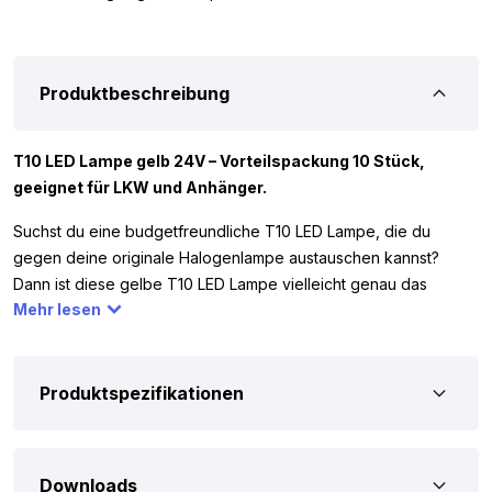
Produktbeschreibung
T10 LED Lampe gelb 24V – Vorteilspackung 10 Stück,
geeignet für LKW und Anhänger.
Suchst du eine budgetfreundliche T10 LED Lampe, die du
gegen deine originale Halogenlampe austauschen kannst?
Dann ist diese gelbe T10 LED Lampe vielleicht genau das
Mehr lesen
Richtige für dich. Die Lampe hat 5 LEDs und wird im 10er-Set
geliefert. Dank der 5 LEDs leuchtet die Lampe rundum und
ersetzt eine 5 Watt Halogenlampe. Die T10 LED Lampe gelb
funktioniert nur mit 24 Volt, du kannst sie also zum Beispiel in
Produktspezifikationen
deinem LKW, Wohnmobil oder Anhänger verwenden. Stelle
sicher, dass die originale Lampe mit Abbildung 3 übereinstimmt.
Stimmt dies nicht überein? Dann passt die LED Lampe
Downloads