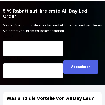
diese LED Lampe nicht das ECE R37 Prüfzeichen und darf
offiziell nicht im öffentlichen Straßenverkehr verwendet werden.
5 % Rabatt auf Ihre erste All Day Led
Du kannst diese BA15S LED Lampe jedoch sicher auf deinem
Order!
eigenen Gelände oder zum Beispiel im Rennsport verwenden.
So holst du das Maximum aus der Lampe heraus, ohne dass es
Melden Sie sich für Neuigkeiten und Aktionen an und profitieren
rechtliche Probleme gibt.
Sie sofort von Ihrem Willkommensrabatt.
Name
*
E-Mail-Adresse
*
Was sind die Vorteile von All Day Led?