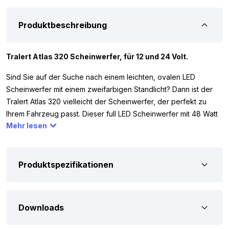
Produktbeschreibung
Tralert Atlas 320 Scheinwerfer, für 12 und 24 Volt.
Sind Sie auf der Suche nach einem leichten, ovalen LED
Scheinwerfer mit einem zweifarbigen Standlicht? Dann ist der
Tralert Atlas 320 vielleicht der Scheinwerfer, der perfekt zu
Ihrem Fahrzeug passt. Dieser full LED Scheinwerfer mit 48 Watt
Mehr lesen
hat 10 helle LED-Punkte und liefert eine Lichtleistung von 3000
Lumen. Dank des weißen und orangefarbenen Standlichts
verleihen Sie Ihrem Fahrzeug nicht nur zusätzliche Sichtbarkeit,
sondern auch ein modernes Aussehen. Der Tralert Atlas 320
Produktspezifikationen
funktioniert mit 12 und 24 Volt, sodass Sie den LED Scheinwerfer
einfach an einem Auto, LKW, Wohnmobil, Traktor oder einer
anderen Art von Fahrzeug montieren können.
Downloads
Der Tralert Atlas 320 full LED Scheinwerfer ist unter anderem mit