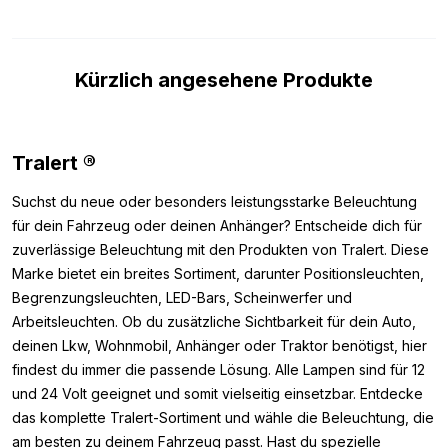
ECE R148 und ECE R149 ausgestattet. Diese Prüfzeichen geben
an, dass die Lampe legal auf öffentlichen Straßen verwendet
werden darf. Darüber hinaus verfügt der Scheinwerfer über das
Kürzlich angesehene Produkte
CISPR-25 Klasse 5-Prüfzeichen, was bedeutet, dass die LED
Lampe bei korrektem Anschluss keine Störungen
beispielsweise an Ihrem Radio oder Bordcomputer verursacht.
Abschließend wird der Tralert WD-4830 mit einem 3 Meter
Tralert ®
langen Anschlusskabel geliefert, sodass Sie eine große
Montagefreiheit haben.
Suchst du neue oder besonders leistungsstarke Beleuchtung
für dein Fahrzeug oder deinen Anhänger? Entscheide dich für
Abmessungen:
zuverlässige Beleuchtung mit den Produkten von Tralert. Diese
Marke bietet ein breites Sortiment, darunter Positionsleuchten,
Da Sie sicher sein wollen, dass Sie den Scheinwerfer dort
Begrenzungsleuchten, LED-Bars, Scheinwerfer und
montieren können, wo Sie möchten, haben wir Ihnen im
Arbeitsleuchten. Ob du zusätzliche Sichtbarkeit für dein Auto,
Folgenden die Abmessungen der Einheit notiert. Die
deinen Lkw, Wohnmobil, Anhänger oder Traktor benötigst, hier
Abmessungen des Tralert Atlas 320 / WD4830 LED
findest du immer die passende Lösung. Alle Lampen sind für 12
Scheinwerfers sind wie folgt:
und 24 Volt geeignet und somit vielseitig einsetzbar. Entdecke
Höhe: 138,4 mm (177,5 inkl. Halter)
das komplette Tralert-Sortiment und wähle die Beleuchtung, die
Breite: 244,4 mm
am besten zu deinem Fahrzeug passt. Hast du spezielle