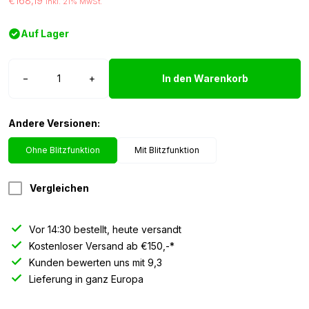
€168,19
inkl. 21% MwSt.
Auf Lager
Tralert
−
+
In den Warenkorb
Atlas
320
Scheinwerfer
Andere Versionen:
Menge
Ohne Blitzfunktion
Mit Blitzfunktion
Vergleichen
Vor 14:30 bestellt, heute versandt
Kostenloser Versand ab €150,-*
Kunden bewerten uns mit 9,3
Lieferung in ganz Europa