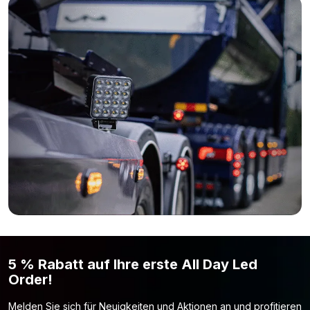
Möchtest du einen LED Arbeitsscheinwerfer der Marke
TruckLED? Aber ist der TruckLED LED Arbeitsscheinwerfer 24W
mit roter Linie nicht das Modell, das du suchst? Beachte, dass
TruckLED auch noch diverse andere Modelle mit einer roten
Linie anbietet. Siehe unten die weiteren Modelle:
TruckLED Arbeitsscheinwerfer 9W flach
Bist du immer noch der Meinung, dass der TruckLED LED
Arbeitsscheinwerfer 24W nicht das ist, was du suchst? Einfach
weil die Lichtleistung oder Wattzahl nicht hoch genug oder
sogar zu hoch ist? Dann schau doch mal auf unserer Seite
Arbeitsscheinwerfer
vorbei. Vielleicht findest du hier ja das
Modell Arbeitsscheinwerfer, wonach du suchst.
5 % Rabatt auf Ihre erste All Day Led
Order!
Melden Sie sich für Neuigkeiten und Aktionen an und profitieren