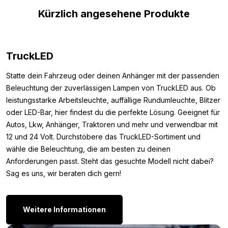
für dein Fahrzeug geeignet ist, haben wir die wichtigsten
Kürzlich angesehene Produkte
Spezifikationen aufgelistet. Die Lampe besitzt das ECE R10
Prüfzeichen, sodass keine Störungen deines Funksignals
auftreten. Zudem ist sie mit dem IP67 Prüfzeichen versehen,
TruckLED
vollständig staub- und wasserdicht. Der Arbeitsscheinwerfer
wird mit Edelstahl-Befestigungsmaterial geliefert, damit die
Statte dein Fahrzeug oder deinen Anhänger mit der passenden
Montage schnell und einfach ist.
Beleuchtung der zuverlässigen Lampen von TruckLED aus. Ob
Abmessungen:
leistungsstarke Arbeitsleuchte, auffällige Rundumleuchte, Blitzer
oder LED-Bar, hier findest du die perfekte Lösung. Geeignet für
Um sicherzustellen, dass du die robuste LED Lampe montieren
Autos, Lkw, Anhänger, Traktoren und mehr und verwendbar mit
kannst, wo du möchtest, haben wir unten die Abmessungen
12 und 24 Volt. Durchstöbere das TruckLED-Sortiment und
notiert. Die Abmessungen des TruckLED LED
wähle die Beleuchtung, die am besten zu deinen
Arbeitsscheinwerfers 24W sind wie folgt:
Anforderungen passt. Steht das gesuchte Modell nicht dabei?
Sag es uns, wir beraten dich gern!
Höhe: 69,6 (95,9 mm inkl. Befestigung)
Breite: 113,8 mm
Tiefe: 56,3 mm
Weitere Informationen
Andere Versionen: