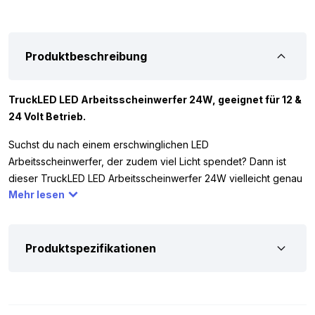
Produktbeschreibung
TruckLED LED Arbeitsscheinwerfer 24W, geeignet für 12 &
24 Volt Betrieb.
Suchst du nach einem erschwinglichen LED
Arbeitsscheinwerfer, der zudem viel Licht spendet? Dann ist
dieser TruckLED LED Arbeitsscheinwerfer 24W vielleicht genau
Mehr lesen
die richtige Lampe für dich. Die Lampe verfügt über 8 LEDs, die
zusammen 2160 Lumen liefern. So bist du mit viel Licht bei
geringem Stromverbrauch versorgt und stehst nie im Dunkeln.
Der Arbeitsscheinwerfer funktioniert mit 12 und 24 Volt, du
Produktspezifikationen
kannst ihn also für dein Auto, deinen LKW, Anhänger oder ein
anderes Fahrzeug verwenden.
Um sicherzustellen, dass dieser große LED Arbeitsscheinwerfer