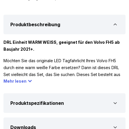
Produktbeschreibung
DRL Einheit WARM WEISS, geeignet für den Volvo FH5 ab
Baujahr 2021+.
Möchten Sie das originale LED Tagfahrlicht Ihres Volvo FH5
durch eine warm weiße Farbe ersetzen? Dann ist dieses DRL
Set vielleicht das Set, das Sie suchen. Dieses Set besteht aus
Mehr lesen
zwei LED Plättchen, mit denen Sie sowohl die linke als auch die
rechte Einheit verändern können. Sie ersetzen die original
montierte Beleuchtung einfach durch die warm weiße Variante.
Produktspezifikationen
Da Sie vor dem Kauf wissen möchten, dass das Set für Ihren
LKW geeignet ist, haben wir hier einige wichtige Punkte
aufgeschrieben. Es ist wichtig, dass die original montierten
Downloads
Einheiten exakt die gleichen sind wie auf Abbildung zwei zu