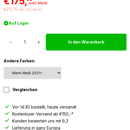
€175,
exkl. MwSt.
€211,75
inkl. 21% MwSt.
Auf Lager
Tagfahrlicht
−
+
In den Warenkorb
Volvo
2021+
warm
Andere Farben:
weiß
Menge
Vergleichen
Vor 14:30 bestellt, heute versandt
Kostenloser Versand ab €150,-*
Kunden bewerten uns mit 9,3
Lieferung in ganz Europa