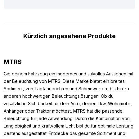
sehen. Wenn die original montierte Einheit nicht übereinstimmt,
passt diese Ersatzlampe nicht. Weiterhin ist das Volvo FH5
Tagfahrlicht warm weiß nur für Modelle ab Baujahr 2021+
geeignet. Diese DRL Einheit ist für die öffentliche Straße
Kürzlich angesehene Produkte
geeignet, aber während der Hauptuntersuchung kann die
Werkstatt Sie bitten, die originale Einheit wieder einzusetzen.
Bewahren Sie diese also gut auf, um Probleme bei der
Inspektion zu vermeiden.
MTRS
Weitere Modelle:
Gib deinem Fahrzeug ein modernes und stilvolles Aussehen mit
der Beleuchtung von MTRS. Diese Marke bietet ein breites
Haben Sie zwar einen Volvo FH5 LKW, möchten aber das
Sortiment, von Tagfahrleuchten und Scheinwerfern bis hin zu
Tagfahrlicht nicht in die Farbe warm weiß ändern? Wissen Sie,
anderen hochwertigen Beleuchtungslösungen. Ob du
dass dieses DRL Modul auch in anderen Farben erhältlich ist.
zusätzliche Sichtbarkeit für dein Auto, deinen Lkw, Wohnmobil,
Sehen Sie sich unten die übrigen Farboptionen an:
Anhänger oder Traktor möchtest, MTRS hat die passende
DRL FH5 weiß / orange 2021+
Beleuchtung für jede Anwendung. Durch die Kombination von
DRL FH5 orange 2021+
Langlebigkeit und kraftvollem Licht bist du für optimale Leistung
bestens ausgestattet. Entdecke das gesamte Sortiment und
Möchten Sie nicht nur das Volvo FH5 Tagfahrlicht warm weiß