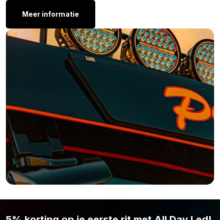
nieuwere modellen auto’s, vrachtwagens zijn hiervan vaak
Meer informatie
uitgesloten. Ook zijn extra lampen zoals verstralers of skylights
uitgesloten van het CAN-Bus systeem.
Overige kleuren:
Ben je wel op zoek naar een R10W of P21W LED lamp, maar is
de BA15S LED lamp wit niet de kleur die je zoekt? Geen zorgen!
Deze LED lamp met bajonet aansluiting is ook verkrijgbaar in de
volgende kleuren:
BA15S LED lamp oranje – 8 smd
BA15S LED lamp rood – 8 smd
Waarom heeft deze BA15S LED lamp geen
E-Keur:
Vervangingslampen moeten voldoen aan Europese normen
voor veiligheid, waterdichtheid en het voorkomen van
kortsluiting (ECE R37). Deze normen zijn gebaseerd op de
5% korting op je eerste rit met All Day Led!