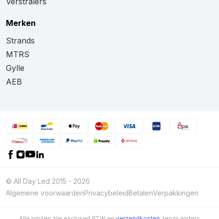
Verstralers
Merken
Strands
MTRS
Gylle
AEB
© All Day Led 2015 - 2026
Algemene voorwaarden
Privacybeleid
Betalen
Verpakkingen
Alle prijzen zijn exclusief BTW en
verzendkosten
, tenzij anders