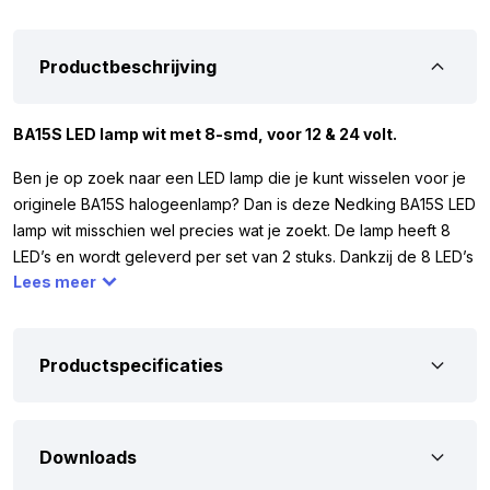
Productbeschrijving
BA15S LED lamp wit met 8-smd, voor 12 & 24 volt.
Ben je op zoek naar een LED lamp die je kunt wisselen voor je
originele BA15S halogeenlamp? Dan is deze Nedking BA15S LED
lamp wit misschien wel precies wat je zoekt. De lamp heeft 8
LED’s en wordt geleverd per set van 2 stuks. Dankzij de 8 LED’s
Lees meer
schijnt de lamp rondom en vervangt hij een 21 watt
halogeenlamp. De Nedking BA15S LED lamp werkt op 12 en 24
volt. Dat betekent dat je hem bijvoorbeeld kunt gebruiken in je
auto, vrachtwagen, camper of trailer. Let op: de originele lamp
Productspecificaties
moet hetzelfde zijn als op afbeelding 2. Komt dit niet overeen?
Dan past de LED lamp niet.
Downloads
Om zeker te weten dat de Nedking BA15S LED lamp wit geschikt
is voor jouw voertuig, hebben we hieronder de belangrijkste