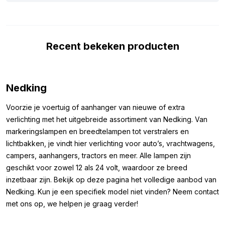
specificaties op een rij gezet. De lamp is voorzien van het ECE
R10-keurmerk, wat betekent dat hij geen storing veroorzaakt
op bijvoorbeeld je radiosignaal. Bovendien kan de LED lamp tot
Recent bekeken producten
32 volt aan, waardoor hij beschermd is tegen piekspanning die
kan ontstaan bij het starten van je voertuig.
Afmetingen:
Nedking
Om zeker te weten dat je de BA15S LED lamp wit makkelijk kunt
Voorzie je voertuig of aanhanger van nieuwe of extra
monteren, hebben we hieronder de afmetingen voor je op een
verlichting met het uitgebreide assortiment van Nedking. Van
rij gezet. De afmetingen van deze witte LED lamp met bajonet
markeringslampen en breedtelampen tot verstralers en
aansluiting zijn als volgt:
lichtbakken, je vindt hier verlichting voor auto’s, vrachtwagens,
Lengte: 40 mm
campers, aanhangers, tractors en meer. Alle lampen zijn
Breedte top: 23 mm
geschikt voor zowel 12 als 24 volt, waardoor ze breed
Breedte onder: 15 mm
inzetbaar zijn. Bekijk op deze pagina het volledige aanbod van
Nedking. Kun je een specifiek model niet vinden? Neem contact
Let op, deze LED lampen zijn niet CAN-Bus proof. Dit wil zeggen
met ons op, we helpen je graag verder!
dat deze lamp een melding van een defecte lamp kan opleveren
op uw dashboard. Dit is voornamelijk van toepassing bij