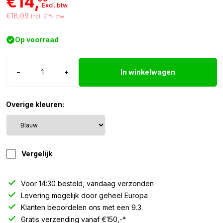
€14,
Excl. btw
€18,09
Incl. 21% btw
Op voorraad
T10
−
+
In winkelwagen
LED
lamp
24V
Overige kleuren:
blauw
-
10
stuks
Vergelijk
aantal
Voor 14:30 besteld, vandaag verzonden
Levering mogelijk door geheel Europa
Klanten beoordelen ons met een 9.3
Gratis verzending vanaf €150,-*