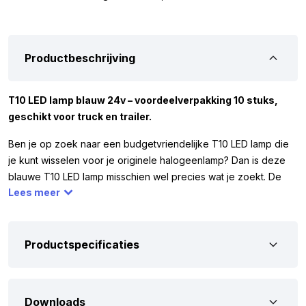
Productbeschrijving
T10 LED lamp blauw 24v – voordeelverpakking 10 stuks,
geschikt voor truck en trailer.
Ben je op zoek naar een budgetvriendelijke T10 LED lamp die
je kunt wisselen voor je originele halogeenlamp? Dan is deze
blauwe T10 LED lamp misschien wel precies wat je zoekt. De
Lees meer
lamp heeft 5 LED’s en wordt geleverd per set van 10 stuks.
Dankzij de 5 LED’s schijnt de lamp rondom en vervangt hij een 5
watt halogeen lamp. De T10 LED lamp blauw werkt alleen op 24
volt, dus je kunt hem bijvoorbeeld gebruiken in je vrachtwagen,
Productspecificaties
camper of trailer. Zorg dat de originele lamp hetzelfde is als op
afbeelding 3. Komt dit niet overeen? Dan past de LED lamp
waarschijnlijk niet.
Downloads