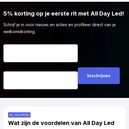
gebruikt. Je kunt deze BA15S LED lamp wel veilig gebruiken op
je eigen terrein of bijvoorbeeld in de racerij. Zo haal je het
5% korting op je eerste rit met All Day Led!
maximale uit de lamp, zonder dat het wettelijke problemen
oplevert.
Schrijf je in voor nieuws en acties en profiteer direct van je
welkomstkorting.
Naam
*
E-mailadres
*
NU GEOPEND
Wat zijn de voordelen van All Day Led