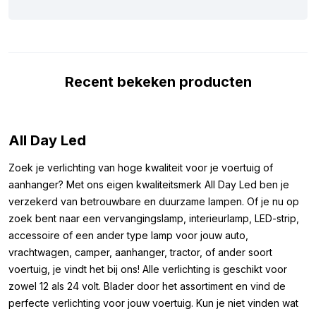
Om zeker te weten dat deze T10 LED lamp blauw geschikt is
voor jouw voertuig, hebben we de belangrijkste
eigenschappen hieronder gezet. De lamp heeft het ECE R10-
keurmerk, wat betekent dat hij geen storing veroorzaakt op
Recent bekeken producten
bijvoorbeeld je radiosignaal. Daarnaast kan de lamp tot 28 volt
aan, waardoor hij beschermd is tegen piekspanning bij het
starten van je voertuig. Kortom, dit is een prima LED
vervangingslamp wit die perfect kan dienen als
All Day Led
interieurverlichting in je truck of trailer.
Zoek je verlichting van hoge kwaliteit voor je voertuig of
Let op, deze LED lampen zijn niet CAN-Bus proof. Dit wil zeggen
aanhanger? Met ons eigen kwaliteitsmerk All Day Led ben je
dat deze lamp een melding van een defecte lamp kan opleveren
verzekerd van betrouwbare en duurzame lampen. Of je nu op
op uw dashboard. Dit is voornamelijk van toepassing bij
zoek bent naar een vervangingslamp, interieurlamp, LED-strip,
nieuwere modellen auto’s, vrachtwagens zijn hiervan vaak
accessoire of een ander type lamp voor jouw auto,
uitgesloten. Ook zijn extra lampen zoals verstralers of skylights
vrachtwagen, camper, aanhanger, tractor, of ander soort
uitgesloten van het CAN-Bus systeem.
voertuig, je vindt het bij ons! Alle verlichting is geschikt voor
zowel 12 als 24 volt. Blader door het assortiment en vind de
Overige kleuren:
perfecte verlichting voor jouw voertuig. Kun je niet vinden wat